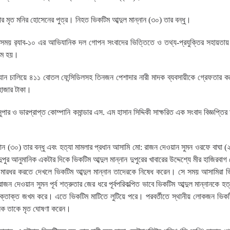
কার মৃত মনির হোসেনের পুত্র। নিহত ভিকটিম আব্দুল মান্নান (৩০) তার বন্ধু।
ময় র‌্যাব-১০ এর আভিযানিক দল গোপন সংবাদের ভিত্তিতে ও তথ্য-প্রযুক্তির সহায়তায়
্ষম হয়।
যান চালিয়ে ৪১১ বোতল ফেন্সিডিলসহ তিনজন পেশাদার নারী মাদক ব্যবসায়ীকে গ্রেফতার করে
 হাজার টাকা।
র ও ভারপ্রাপ্ত কোম্পানি কমান্ডার এস. এম হাসান সিদ্দিকী সাক্ষরিত এক সংবাদ বিজ্ঞপ্তির
নান (৩০) তার বন্ধু এবং হত্যা মামলার প্রধান আসামি মো: রাজন দেওয়ান সুমন ওরফে বাঘা 
র আনুমানিক একটার দিকে ভিকটিম আব্দুল মান্নান দুপুরের খাবারের উদ্দেশ্যে মীর হাজিরবাগ
ধর করতে দেখলে ভিকটিম আব্দুল মান্নান তাদেরকে নিষেধ করেন। সে সময় আসামিরা ভি
ন দেওয়ান সুমন পূর্ব শত্রুতার জের ধরে পূর্বপরিকল্পিত ভাবে ভিকটিম আব্দুল মান্নানকে হত্য
তর রক্তাক্ত জখম করে। এতে ভিকটিম মাটিতে লুটিয়ে পরে। পরবর্তীতে স্থানীয় লোকজন ভিকট
ৎসক তাকে মৃত ঘোষণা করেন।