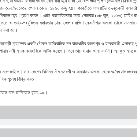
 জানান, এ ঘটনায় ভিকটিমের বড় বোন বাদী হয়ে ঢাকা মেট্রোপলিটন পুলিশ (ডিএমপি) ঢাকার গেন্
- ৩০২/২০১/৩৪ পেনাল কোড, ১৮৬০ রুজু হয়। পরবর্তীতে মামলাটির তদন্তকারী কর্মকর্তা
র অধিযাচনপত্র প্রেরণ করেন। এরই ধারাবাহিকতায় আজ সোমবার (০৮ জুন, ২০২৬) তারিখ র
তে ও তথ্য-প্রযুক্তির সহায়তায় ঢাকা জেলার দক্ষিণ কেরানীগঞ্জ এলাকা থেকে মামলার 
ার করা হয়।
ত্রাবাড়ী ক্যাম্পের একটি চৌকস আভিযানিক দল রাজধানীর কমলাপুর ও যাত্রাবাড়ী এলাকায় 
ার নারী মাদক কারবারিকে আটক করেছে। তবে তাদের নাম জানা যায়নি। জব্দকৃত মাদকের 
সার সঙ্গে জড়িত। তারা দেশের বিভিন্ন সীমান্তবর্তী ও অন্যান্য এলাকা থেকে অবৈধ মাদকদ্রব্
ধিক মূল্যে বিক্রি করত।
য়েছে বলে জানিয়েছে র‌্যাব-১০।