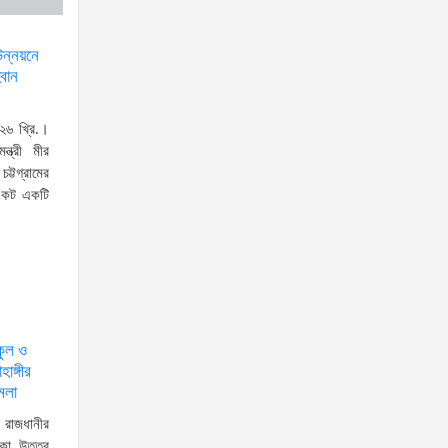
স্বরাষ্ট্রমন্ত্রীর সঙ্গে অস্ট্রেলিয়ার নাগরিকত্ব, কাস্টম ও
উন্নয়নে
্বান
বহুসংস্কৃতি বিষয়ক সহকারী মন্ত্রীর সাক্ষাৎ
‘তরুণদের উৎসাহ দিলেন যুব ও
২৬ খ্রি.।
ক্রীড়া প্রতিমন্ত্রী, এলজিআরডি
ন্ত্রী মীর
প্রতিমন্ত্রী, জনপ্রশাসন
ট্টগ্রামের
প্রতিমন্ত্রীসহ বগুড়ার সংসদ সদস্যরা’
সংকট একটি
৬,০০০ (ছয় হাজার) পিস ইয়াবা
ট্যাবলেট , নগদ টাকা সহ জন মাদক
ব্যবসায়ীকে গ্রেফতার করেছে র‌্যাব
কুষ্টিয়া
উত্তরখানে ডিএনসিসি প্রশাসক
কুল ও
ঙ্গীর
মো. শফিকুল ও ঢাকা-১৮ আসনের
মলা
সংসদ সদস্য এস এম জাহাঙ্গীর
রাজধানীর
হোসেনের উপর একদল দুস্কৃতিকারীদের হামলা
াকা উত্তর