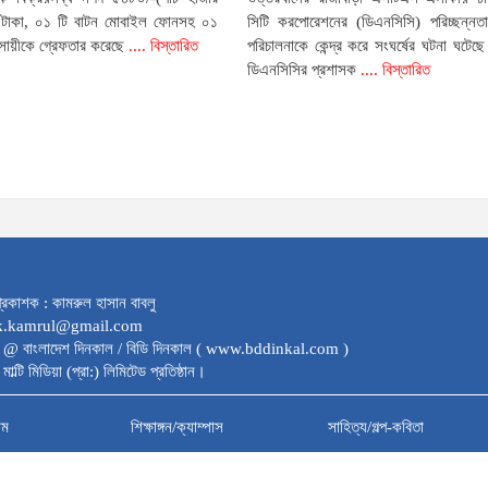
টাকা, ০১ টি বাটন মোবাইল ফোনসহ ০১
সিটি করপোরেশনের (ডিএনসিসি) পরিচ্ছন্নতা 
সায়ীকে গ্রেফতার করেছে
.... বিস্তারিত
পরিচালনাকে কেন্দ্র করে সংঘর্ষের ঘটনা ঘটে
ডিএনসিসির প্রশাসক
.... বিস্তারিত
্রকাশক : কামরুল হাসান বাবলু
dk.kamrul@gmail.com
 @ বাংলাদেশ দিনকাল / বিডি দিনকাল ( www.bddinkal.com )
মাল্টি মিডিয়া (প্রা:) লিমিটেড প্রতিষ্ঠান।
াম
শিক্ষাঙ্গন/ক্যাম্পাস
সাহিত্য/গল্প-কবিতা