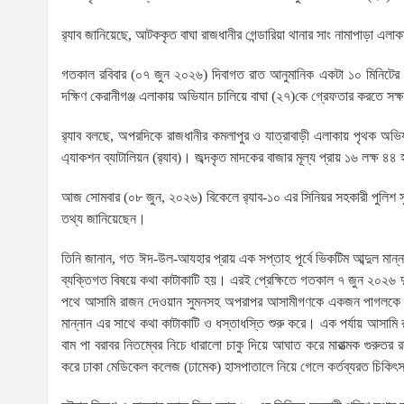
র‌্যাব জানিয়েছে, আটককৃত বাঘা রাজধানীর গেন্ডারিয়া থানার সাং নামাপাড়া এলা
গতকাল রবিবার (০৭ জুন ২০২৬) দিবাগত রাত আনুমানিক একটা ১০ মিনিটের স
দক্ষিণ কেরানীগঞ্জ এলাকায় অভিযান চালিয়ে বাঘা (২৭)কে গ্রেফতার করতে সক
র‌্যাব বলছে, অপরদিকে রাজধানীর কমলাপুর ও যাত্রাবাড়ী এলাকায় পৃথক অভি
এ্যাকশন ব্যাটালিয়ন (র‌্যাব)। জব্দকৃত মাদকের বাজার মূল্য প্রায় ১৬ লক্ষ ৪৪
আজ সোমবার (০৮ জুন, ২০২৬) বিকেলে র‌্যাব-১০ এর সিনিয়র সহকারী পুলিশ সুপা
তথ্য জানিয়েছেন।
তিনি জানান, গত ঈদ-উল-আযহার প্রায় এক সপ্তাহ পূর্বে ভিকটিম আব্দুল মান্
ব্যক্তিগত বিষয়ে কথা কাটাকাটি হয়। এরই প্রেক্ষিতে গতকাল ৭ জুন ২০২৬ দুপু
পথে আসামি রাজন দেওয়ান সুমনসহ অপরাপর আসামীগণকে একজন পাগলকে মার
মান্নান এর সাথে কথা কাটাকাটি ও ধস্তাধস্তি শুরু করে। এক পর্যায় আসামি রাজ
বাম পা বরাবর নিতম্বের নিচে ধারালো চাকু দিয়ে আঘাত করে মারাত্মক গুরু
করে ঢাকা মেডিকেল কলেজ (ঢামেক) হাসপাতালে নিয়ে গেলে কর্তব্যরত চিকি