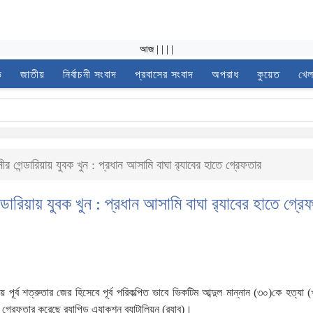
আজ
|
|
|
|
ভ
জাতীয়
নির্বাচনী সংবাদ
প্রবাসের সংবাদ
অপরাধ
কুয়েত
খেল
ীর গেন্ডারিয়ায় যুবক খুন : প্রধান আসামি বাঘা র‌্যাবের হাতে গ্রেফতার
ন্ডারিয়ায় যুবক খুন : প্রধান আসামি বাঘা র‌্যাবের হাতে গ্রে
 পূর্ব শত্রুতার জের হিসেবে পূর্ব পরিকল্পিত ভাবে ভিকটিম আব্দুল মান্নান (৩০)কে হত্যা (
রেফতার করেছে র‌্যাপিড এ্যাকশন ব্যাটালিয়ন (র‌্যাব)।