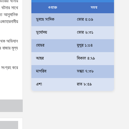
ডারিয়া থানায়
আলম
ওয়াক্ত
সময়
 ঘটনার সাথে
াত আনুমানিক
আমরা মালিক নই, দেশের ১৮ কোটি
সুবহে সাদিক
ভোর ৫:০৯
এজাহারনামীয়
জনগণের সেবক: ভূমি প্রতিমন্ত্রী
সূর্যোদয়
ভোর ৬:৩১
ব্যারিস্টার মীর হেলাল
পৃথক অভিযান
অহেতুক প্রকল্প নয়, পাহাড়িদের
যোহর
দুপুর ১:০৪
বাজার মূল্য
জীবনমান উন্নয়নে বাস্তবভিত্তিক
আছর
বিকাল ৪:২৯
কার্যকর উদ্যোগ নেয়ার আহ্বান
পার্বত্য প্রতিমন্ত্রীর
য সংগ্রহ করে
মাগরিব
সন্ধ্যা ৭:৩৮
দক্ষিণখানে সেই নারী চিকিৎসককে
খুনের মামলায় গ্রেপ্তার তার স্বামী
এশা
রাত ৮:৫৯
সোহেল রানার দুই দিনের রিমান্ড
আদালত
আইনশৃঙ্খলা পরিস্থিতি সম্পূর্ণ
নিয়ন্ত্রণে রয়েছে: স্বরাষ্ট্রমন্ত্রী