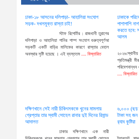
ঢাকা-১৮ আসনের দলিপাড়া- আহালিয়া সংযোগ
ঢাকাকে পরিব
সড়ক- দখলমুক্ত রাস্তা চাই!
পাশাপাশি না
করতে হবে: স্
স্টাফ রিপোর্টার : রাজধানী তুরাগের
আলম
দলিপাড়া ও আহালিয়া পানির পাম্প সংযোগ গুরুত্বপূর্ণআ
সড়কটি একটি বাড়ির মালিকের কারণে রাস্তার বেহাল
২০২৬:স্থানী
অবস্থার সৃষ্টি হয়েছে । এই ব্যস্ততম
.... বিস্তারিত
প্রতিমন্ত্রী
পরিবেশবান্ধব
.... বিস্তারিত
দক্ষিণখানে সেই নারী চিকিৎসককে খুনের মামলায়
৬,০০০ (ছয় হ
গ্রেপ্তার তার স্বামী সোহেল রানার দুই দিনের রিমান্ড
টাকা সহ জন 
আদালত
র‌্যাব কুষ্টিয়া
ঢাকার দক্ষিণখানে এক নারী
চিকিৎসককে খুনের মামলায় গ্রেপ্তার তার স্বামী সোহেল
ট্যাবলেট, মা