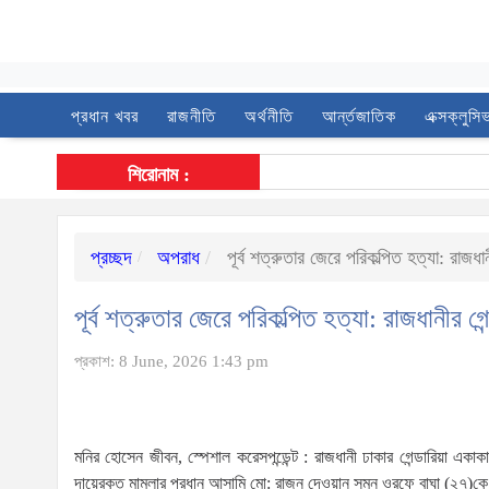
প্রধান খবর
রাজনীতি
অর্থনীতি
আর্ন্তজাতিক
এক্সক্লুসি
শিরোনাম :
প্রচ্ছদ
অপরাধ
পূর্ব শত্রুতার জেরে পরিকল্পিত হত্যা: রাজধান
পূর্ব শত্রুতার জেরে পরিকল্পিত হত্যা: রাজধানীর গে
প্রকাশ: 8 June, 2026 1:43 pm
মনির হোসেন জীবন, স্পেশাল করেসপন্ডেন্ট : রাজধানী ঢাকার গেন্ডারিয়া একাকায়
দায়েরকৃত মামলার প্রধান আসামি মো: রাজন দেওয়ান সুমন ওরফে বাঘা (২৭)কে গ্