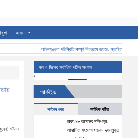
াধুলা
আরও
আইনশৃঙ্খলা পরিস্থিতি সম্পূর্ণ নিয়ন্ত্রণে রয়েছে: স্বরাষ্ট্রমন্ত্রী
স্বরা
গত ৭ দিনের সর্বাধিক পঠিত সংবাদ
ফতার
আর্কাইভ
সর্বশেষ খবর
সর্বাধিক পঠিত
ঢাকা-১৮ আসনের দলিপাড়া-
খুনের) ঘটনায়
আহালিয়া সংযোগ সড়ক- দখলমুক্ত