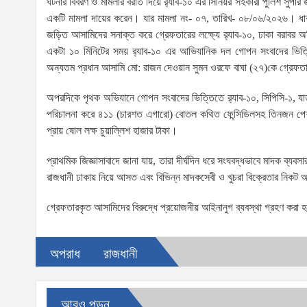
ঘটনার বিবরণ ও মামলার বরাত দিয়ে র‌্যাব-১০ এর সিনিয়র সহকারী পুলিশ সুপার
একটি মামলা দায়ের করেন। যার মামলা নং- ০৭, তারিখ- ০৮/০৬/২০২৬। ধারা
জড়িত আসামিদের সনাক্ত করে গ্রেফতারের লক্ষ্যে র‌্যাব-১০, ঢাকা বরাব
একটা ১০ মিনিটের সময় র‌্যাব-১০ এর আভিযানিক দল গোপন সংবাদের ভিত্তি
অন্যতম প্রধান আসামি মো: রাজন দেওয়ান সুমন ওরফে বাঘা (২৭)কে গ্রেফত
অপরদিকে পৃথক অভিযানে গোপন সংবাদের ভিত্তিতে র‌্যাব-১০, সিপিসি-১, যা
পরিচালনা করে ৪১১ (চারশত এগারো) বোতল কথিত ফেন্সিডিলসহ তিনজন পেশাদ
প্রায় ষোল লক্ষ চুয়াল্লিশ হাজার টাকা।
প্রাথমিক জিজ্ঞাসাবাদে জানা যায়, তারা দীর্ঘদিন ধরে সংঘবদ্ধভাবে মাদক ব্যব
রাজধানী ঢাকায় নিয়ে আসত এবং বিভিন্ন মাদকসেবী ও খুচরা বিক্রেতার নিকট অ
গ্রেফতারকৃত আসামিদের বিরুদ্ধে প্রয়োজনীয় আইনানুগ ব্যবস্থা গ্রহণ করা হ
অপরাধ
রাজধানী
আরও পড়ুন