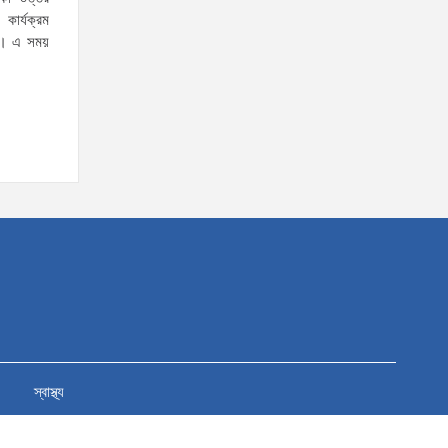
যৌতুক ও মাদকমুক্ত সমাজ গঠনে
কার্যক্রম
নিজের পরিবার থেকেই পরিবর্তনের
ছে। এ সময়
সূচনা করতে হবে: ভূমি ও পার্বত্য
চট্টগ্রাম প্রতিমন্ত্রী
দক্ষিণখানের নারী ডেন্টিস্ট খুনের
ঘটনায় সন্দেহভাজন হিসেবে
স্বামীকে আটক করলো পুলিশ!
জামিন নাদিয়ে কারাগারে পাঠালো আদালত
৫ আগস্টের স্মরণসভা সফল করতে
প্রস্তুতি সভা অনুষ্ঠিত
জুলাই
আন্দোলন
কারও একার
কৃতিত্ব নয়, গণতন্ত্রকামী সবার অবদান রয়েছে: আতিকুর
স্বাস্থ্য
রহমান রুমন