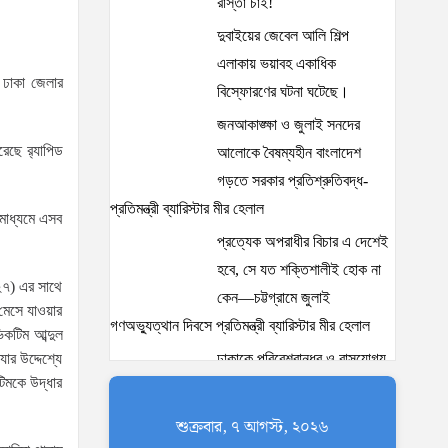
রাস্তা চাই!
দুবাইয়ের জেবেল আলি শিল্প
এলাকায় ভয়াবহ একাধিক
 ঢাকা জেলার
বিস্ফোরণের ঘটনা ঘটেছে।
জনআকাঙ্ক্ষা ও জুলাই সনদের
ছে র‌্যাপিড
আলোকে বৈষম্যহীন বাংলাদেশ
গড়তে সরকার প্রতিশ্রুতিবদ্ধ-
প্রতিমন্ত্রী ব্যারিস্টার মীর হেলাল
 মাধ্যমে এসব
প্রত্যেক অপরাধীর বিচার এ দেশেই
হবে, সে যত শক্তিশালীই হোক না
(২৭) এর সাথে
কেন—চট্টগ্রামে জুলাই
 মেসে যাওয়ার
গণঅভ্যুত্থান দিবসে প্রতিমন্ত্রী ব্যারিস্টার মীর হেলাল
কটিম আব্দুল
ার উদ্দেশ্যে
ঢাকাকে পরিবেশবান্ধব ও বাসযোগ্য
িমকে উদ্ধার
করতে সরকারের পাশাপাশি
নাগরিকদের দায়িত্বশীল ভূমিকা
শুক্রবার, ৭ আগস্ট, ২০২৬
পালন করতে হবে: স্থানীয় সরকার প্রতিমন্ত্রী মীর শাহে