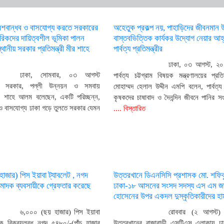
েশবান্ধব ও বাসযোগ্য করতে সরকারের
অহেতুক প্রকল্প নয়, পাহাড়িদের জীবনমান 
গরিকদের দায়িত্বশীল ভূমিকা পালন
বাস্তবভিত্তিক কার্যকর উদ্যোগ নেয়ার আহ
থানীয় সরকার প্রতিমন্ত্রী মীর শাহে
পার্বত্য প্রতিমন্ত্রীর
ঢাকা, ০৩ আগস্ট, ২০
ঢাকা, সোমবার, ০৩ আগস্ট
পার্বত্য চট্টগ্রাম বিষয়ক মন্ত্রণালয়ের প্রতিম
য় সরকার, পল্লী উন্নয়ন ও সমবায়
মোহাম্মদ হেলাল উদ্দীন এমপি বলেন, পার্বত্য চ
 মীর শাহে আলম বলেছেন, একটি পরিচ্ছন্ন,
কৃষকদের চাষাবাদ ও দৈনন্দিন জীবনে পানির 
 ও বাসযোগ্য ঢাকা গড়ে তুলতে সরকার যেমন
.... বিস্তারিত
াজার) পিস ইয়াবা ট্যাবলেট , নগদ
উত্তরখানে ডিএনসিসি প্রশাসক মো. শফি
মাদক ব্যবসায়ীকে গ্রেফতার করেছে
ঢাকা-১৮ আসনের সংসদ সদস্য এস এম জাহা
হোসেনের উপর একদল দুস্কৃতিকারীদের হা
৬,০০০ (ছয় হাজার) পিস ইয়াবা
রোববার (২ আগস্ট) 
দক বিক্রয়লব্ধ নগদ ৫৪৮০/-(পাঁচ হাজার
উত্তরখানের রাজাবাড়ী এসটিএস এলাকায় ঢ