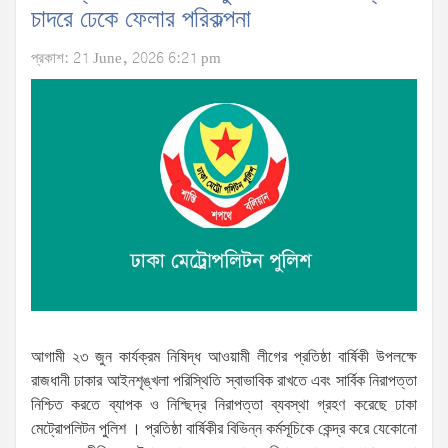
চাদরে ঢেকে ফেলার পরিকল্পনা
প্রকাশ: 21 June, 2026 6:21 pm
আগামী ২৩ জুন কার্যক্রম নিষিদ্ধ আওয়ামী লীগের প্রতিষ্ঠা বার্ষিকী উপলক্ষে
রাজধানী ঢাকার আইনশৃঙ্খলা পরিস্থিতি স্বাভাবিক রাখতে এবং সার্বিক নিরাপত্তা
নিশ্চিত করতে ব্যাপক ও নিশ্ছিদ্র নিরাপত্তা ব্যবস্থা গ্রহণ করেছে ঢাকা
মেট্রোপলিটন পুলিশ । প্রতিষ্ঠা বার্ষিকীর বিভিন্ন কর্মসূচিকে কেন্দ্র করে যেকোনো