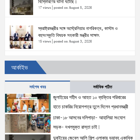
বিস্ফোরণের ঘটনা ঘটেছে।
17 views
|
posted on August 5, 2026
স্বরাষ্ট্রমন্ত্রীর সঙ্গে অস্ট্রেলিয়ার নাগরিকত্ব, কাস্টম ও
বহুসংস্কৃতি বিষয়ক সহকারী মন্ত্রীর সাক্ষাৎ
15 views
|
posted on August 3, 2026
ঢাকা-১৮ আসনের দলিপাড়া- আহালিয়া সংযোগ সড়ক-
আর্কাইভ
দখলমুক্ত রাস্তা চাই!
15 views
|
posted on August 6, 2026
সর্বশেষ খবর
সর্বাধিক পঠিত
জুলাইয়ের শহীদ ও আহত ১০ ব্যক্তির পরিবারের হাতে চাকরির
জুলাইয়ের শহীদ ও আহত ১০ ব্যক্তির পরিবারের
নিয়োগপত্র তুলে দিলেন প্রধানমন্ত্রী
হাতে চাকরির নিয়োগপত্র তুলে দিলেন প্রধানমন্ত্রী
15 views
|
posted on August 8, 2026
ঢাকা-১৮ আসনের দলিপাড়া- আহালিয়া সংযোগ
সড়ক- দখলমুক্ত রাস্তা চাই!
আইনশৃঙ্খলা পরিস্থিতি সম্পূর্ণ নিয়ন্ত্রণে রয়েছে: স্বরাষ্ট্রমন্ত্রী
12 views
|
posted on August 3, 2026
দুবাইয়ের জেবেল আলি শিল্প এলাকায় ভয়াবহ একাধিক