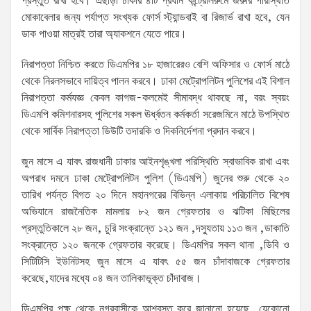
প্রস্তুত রাখা হবে। এছাড়া ঢাকার ৪টি প্রধান কন্ট্রোলরুমে জরুরি পরিস্থিতি
মোকাবেলার জন্য পর্যাপ্ত সংখ্যক ফোর্স স্ট্যান্ডবাই বা রিজার্ভ রাখা হবে, যেন
ডাক পাওয়া মাত্রই তারা অ্যাকশনে যেতে পারে।
নিরাপত্তা নিশ্চিত করতে ডিএমপির ১৮ হাজারেরও বেশি অফিসার ও ফোর্স মাঠে
থেকে নিরলসভাবে দায়িত্ব পালন করবে। ঢাকা মেট্রোপলিটন পুলিশের এই বিশাল
নিরাপত্তা কর্মযজ্ঞ কেবল কাগজ-কলমেই সীমাবদ্ধ থাকছে না, বরং স্বয়ং
ডিএমপি কমিশনারসহ পুলিশের সকল ঊর্ধ্বতন কর্মকর্তা সরেজমিনে মাঠে উপস্থিত
থেকে সার্বিক নিরাপত্তা ডিউটি তদারকি ও দিকনির্দেশনা প্রদান করবে।
জুন মাসে এ যাবৎ রাজধানী ঢাকার আইনশৃঙ্খলা পরিস্থিতি স্বাভাবিক রাখা এবং
অপরাধ দমনে ঢাকা মেট্রোপলিটন পুলিশ (ডিএমপি) জুনের শুরু থেকে ২০
তারিখ পর্যন্ত বিগত ২০ দিনে মহানগরের বিভিন্ন এলাকায় পরিচালিত বিশেষ
অভিযানে রাজনৈতিক মামলায় ৮২ জন গ্রেফতার ও ঝটিকা মিছিলের
প্রস্তুতিকালে ২৮ জন, চুরি সংক্রান্তে ১২১ জন ,দস্যুতায় ১১৩ জন ,ডাকাতি
সংক্রান্তে ১২০ জনকে গ্রেফতার করেছে। ডিএমপির সকল থানা ,ডিবি ও
সিটিটিসি ইউনিটসহ জুন মাসে এ যাবৎ ৫৫ জন চাঁদাবাজকে গ্রেফতার
করেছে,যাদের মধ্যে ০৪ জন তালিকাভূক্ত চাঁদাবাজ।
ডিএমপির পক্ষ থেকে নগরবাসীকে আশ্বস্ত করে জানানো হয়েছে, যেকোনো