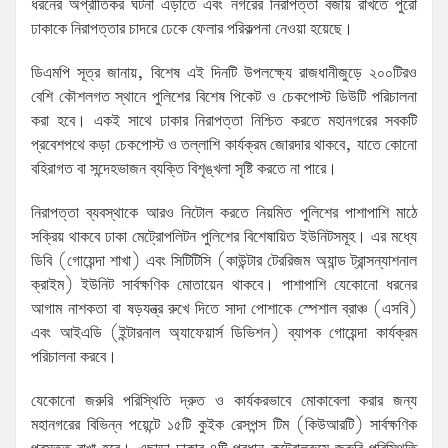
ধরনের অপ্রীতিকর ঘটনা এড়াতে এবং নগরের নিরাপত্তা বজায় রাখতে পুরো
ঢাকাকে নিরাপত্তার চাদরে ঢেকে ফেলার পরিকল্পনা নেওয়া হয়েছে।
ডিএমপি সূত্র জানায়, বিশেষ এই দিনটি উপলক্ষ্যে রাজধানীজুড়ে ২০০টিরও
বেশি কৌশলগত স্থানে পুলিশের বিশেষ পিকেট ও চেকপোস্ট ডিউটি পরিচালনা
করা হবে। একই সাথে ঢাকার নিরাপত্তা নিশ্চিত করতে মহানগরের সবকটি
প্রবেশপথে কড়া চেকপোস্ট ও তল্লাশি কার্যক্রম জোরদার থাকবে, যাতে কোনো
বহিরাগত বা সন্দেহভাজন ব্যক্তি বিশৃঙ্খলা সৃষ্টি করতে না পারে।
নিরাপত্তা ব্যবস্থাকে আরও নিটোল করতে নিয়মিত পুলিশের পাশাপাশি মাঠে
সক্রিয় থাকবে ঢাকা মেট্রোপলিটন পুলিশের বিশেষায়িত ইউনিটসমূহ। এর মধ্যে
ডিবি (গোয়েন্দা শাখা) এবং সিটিটিসি (কাউন্টার টেররিজম অ্যান্ড ট্রান্সন্যাশনাল
ক্রাইম) ইউনিট সার্বক্ষণিক মোতায়েন থাকবে। পাশাপাশি যেকোনো ধরনের
আগাম নাশকতা বা ষড়যন্ত্র রুখে দিতে সাদা পোশাকে স্পেশাল ব্রাঞ্চ (এসবি)
এবং আইএডি (ইন্টারনাল অ্যাফেয়ার্স ডিভিশন) ব্যাপক গোয়েন্দা কার্যক্রম
পরিচালনা করবে।
যেকোনো জরুরি পরিস্থিতি দ্রুত ও কার্যকরভাবে মোকাবেলা করার জন্য
মহানগরের বিভিন্ন পয়েন্টে ১৫টি কুইক রেসপন্স টিম (কিউআরটি) সার্বক্ষণিক