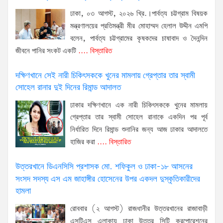
ঢাকা, ০৩ আগস্ট, ২০২৬ খ্রি.।পার্বত্য চট্টগ্রাম বিষয়ক
মন্ত্রণালয়ের প্রতিমন্ত্রী মীর মোহাম্মদ হেলাল উদ্দীন এমপি
বলেন, পার্বত্য চট্টগ্রামের কৃষকদের চাষাবাদ ও দৈনন্দিন
জীবনে পানির সংকট একটি
.... বিস্তারিত
দক্ষিণখানে সেই নারী চিকিৎসককে খুনের মামলায় গ্রেপ্তার তার স্বামী
সোহেল রানার দুই দিনের রিমান্ড আদালত
ঢাকার দক্ষিণখানে এক নারী চিকিৎসককে খুনের মামলায়
গ্রেপ্তার তার স্বামী সোহেল রানাকে একদিন পর পূর্ব
নির্ধারিত দিনে রিমান্ড শুনানির জন্য আজ ঢাকার আদালতে
হাজির করা
.... বিস্তারিত
উত্তরখানে ডিএনসিসি প্রশাসক মো. শফিকুল ও ঢাকা-১৮ আসনের
সংসদ সদস্য এস এম জাহাঙ্গীর হোসেনের উপর একদল দুস্কৃতিকারীদের
হামলা
রোববার (২ আগস্ট) রাজধানীর উত্তরখানের রাজাবাড়ী
এসটিএস এলাকায় ঢাকা উত্তর সিটি করপোরেশনের