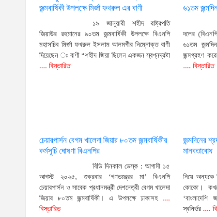
জন্মবার্ষিকী উপলক্ষে মির্জা ফখরুল এর বাণী
৬১তম জন্মদ
১৯ জানুয়ারী শহীদ রাষ্ট্রপতি
জিয়াউর রহমানের ৯০তম জন্মবার্ষিকী উপলক্ষে বিএনপি
দলের (বিএনপি
মহাসচিব মির্জা ফখরুল ইসলাম আলমগীর নিম্নোক্ত বাণী
৬১তম জন্মদ
দিয়েছেন ঃ বাণী “শহীদ জিয়া ছিলেন একজন স্বপ্নদ্রষ্টা
জন্মগ্রহণ কর
.... বিস্তারিত
.... বিস্তারিত
চেয়ারপার্সন বেগম খালেদা জিয়ার ৮০তম জন্মবার্ষিকীর
জন্মদিনের শ
কর্মসূচি ঘোষণা বিএনপির
মানবতাবোধ
বিডি দিনকাল ডেস্ক : আগামী ১৫
আগস্ট ২০২৫, শুক্রবার ‘গণতন্ত্রের মা’ বিএনপি
নিয়ে অন্যকে
চেয়ারপার্সন ও সাবেক প্রধানমন্ত্রী দেশনেত্রী বেগম খালেদা
কোকো। কখন
জিয়ার ৮০তম জন্মবার্ষিকী। এ উপলক্ষে ঢাকাসহ
....
‘বাংলাদেশি 
বিস্তারিত
স্বনির্ভর
.... ব