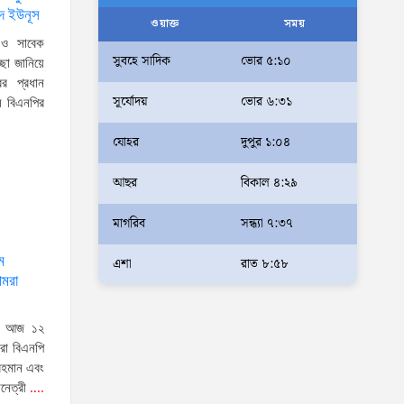
মদ ইউনূস
আলম
ওয়াক্ত
সময়
 ও সাবেক
আমরা মালিক নই, দেশের ১৮ কোটি
সুবহে সাদিক
ভোর ৫:১০
চ্ছা জানিয়ে
জনগণের সেবক: ভূমি প্রতিমন্ত্রী
ের প্রধান
সূর্যোদয়
ভোর ৬:৩১
ব্যারিস্টার মীর হেলাল
লে বিএনপির
অহেতুক প্রকল্প নয়, পাহাড়িদের
যোহর
দুপুর ১:০৪
জীবনমান উন্নয়নে বাস্তবভিত্তিক
আছর
বিকাল ৪:২৯
কার্যকর উদ্যোগ নেয়ার আহ্বান
পার্বত্য প্রতিমন্ত্রীর
মাগরিব
সন্ধ্যা ৭:৩৭
দক্ষিণখানে সেই নারী চিকিৎসককে
ম
খুনের মামলায় গ্রেপ্তার তার স্বামী
এশা
রাত ৮:৫৮
আমরা
সোহেল রানার দুই দিনের রিমান্ড
আদালত
ঃ- আজ ১২
আইনশৃঙ্খলা পরিস্থিতি সম্পূর্ণ
রা বিএনপি
নিয়ন্ত্রণে রয়েছে: স্বরাষ্ট্রমন্ত্রী
 রহমান এবং
নেত্রী
....