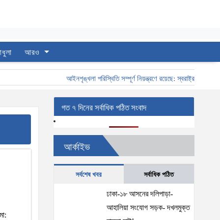
াধুলা
আরও
আইনশৃঙ্খলা পরিস্থিতি সম্পূর্ণ নিয়ন্ত্রণে রয়েছে: স্বরাষ্ট্রমন্ত্রী
স্বরা
গত​ ৭ দিনের সর্বাধিক পঠিত সংবাদ
আর্কাইভ
সর্বশেষ খবর
সর্বাধিক পঠিত
ঢাকা-১৮ আসনের দলিপাড়া-
আহালিয়া সংযোগ সড়ক- দখলমুক্ত
মো: