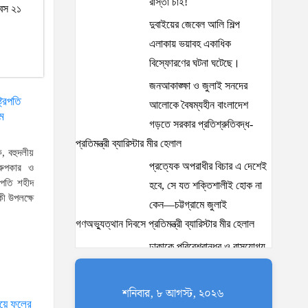
রাস্তা চাই!
িবস ২১
দুবাইয়ের জেবেল আলি শিল্প
এলাকায় ভয়াবহ একাধিক
বিস্ফোরণের ঘটনা ঘটেছে।
জনআকাঙ্ক্ষা ও জুলাই সনদের
ট্রপতি
আলোকে বৈষম্যহীন বাংলাদেশ
ম
গড়তে সরকার প্রতিশ্রুতিবদ্ধ-
প্রতিমন্ত্রী ব্যারিস্টার মীর হেলাল
, বহুদলীয়
প্রত্যেক অপরাধীর বিচার এ দেশেই
 রুপকার ও
্রপতি শহীদ
হবে, সে যত শক্তিশালীই হোক না
কী উপলক্ষে
কেন—চট্টগ্রামে জুলাই
গণঅভ্যুত্থান দিবসে প্রতিমন্ত্রী ব্যারিস্টার মীর হেলাল
ঢাকাকে পরিবেশবান্ধব ও বাসযোগ্য
করতে সরকারের পাশাপাশি
নাগরিকদের দায়িত্বশীল ভূমিকা
শনিবার, ৮ আগস্ট, ২০২৬
িয়ে ফুলের
পালন করতে হবে: স্থানীয় সরকার প্রতিমন্ত্রী মীর শাহে