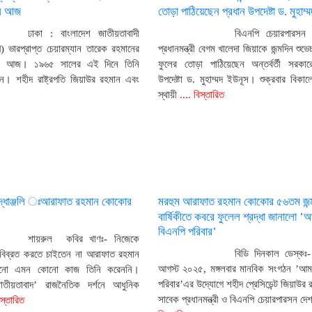
িন আজ
তোড়া পাঠিয়েছেন প্রধান উপদেষ্টা ড. মুহাম্
ঢাকা : বাংলাদেশ জাতীয়তাবাদী
বিএনপি চেয়ারপারসন
) ভারপ্রাপ্ত চেয়ারম্যান তারেক রহমানের
প্রধানমন্ত্রী বেগম খালেদা জিয়াকে জন্মদিন শুভে
িন আজ। ১৯৬৫ সালের এই দিনে তিনি
ফুলের তোড়া পাঠিয়েছেন অন্তর্বর্তী সরকার
েন। শহীদ রাষ্ট্রপতি জিয়াউর রহমান এবং
উপদেষ্টা ড. মুহাম্মদ ইউনূস। শুক্রবার বিকা
স্থায়ী
.... বিস্তারিত
্রদ্ধাঞ্জলি ঃআরাফাত রহমান কোকোর
মরহুম আরাফাত রহমান কোকোর ৫৬তম জন্
বার্ষিকীতে কবরে ফুলেল শ্রদ্ধা জানালো ’
বিএনপি পরিবার’
শায়রুল কবির খাণঃ- নিজেকে
বিডি দিনকাল ডেস্ক
 বিব্রত করতে চাইতেন না আরাফাত রহমান
আগস্ট ২০২৫, মঙ্গলবার মানবিক সংগঠন ’আম
ো এমন কোনো কাজ তিনি করেননি।
পরিবার’এর উদ্যোগে শহীদ প্রেসিডেন্ট জিয়াউর
জাতীয়তাবাদ’ রাজনৈতিক দর্শনে আধুনিক
সাবেক প্রধানমন্ত্রী ও বিএনপি চেয়ারপারসন দেশ
িস্তারিত