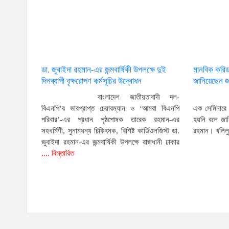
ডা. জুবাইদা রহমান-এর জন্মবার্ষিকী উপলক্ষে দুই
মানবিক করিড
দিনব্যাপী বৃক্ষরোপণ কর্মসূচির উদ্বোধন
জানিয়েছেন জা
বাংলাদেশ জাতীয়তাবাদী দল-
বিএনপি’র ভারপ্রাপ্ত চেয়ারম্যান ও ‘আমরা বিএনপি
এক সেমিনারে 
পরিবার’-এর প্রধান পৃষ্ঠপোষক তারেক রহমান-এর
হয়নি বলে জান
সহধর্মিণী, সুনামধন্য চিকিৎসক, বিশিষ্ট কার্ডিওলজিস্ট ডা.
রহমান। খলিলুর
জুবাইদা রহমান-এর জন্মবার্ষিকী উপলক্ষে রাজধানী ঢাকার
.... বিস্তারিত