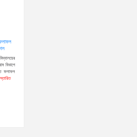
স্বরাষ্ট্রমন্ত্রীর সঙ্গে অস্ট্রেলিয়ার নাগরিকত্ব, কাস্টম ও
বহুসংস্কৃতি বিষয়ক সহকারী মন্ত্রীর সাক্ষাৎ
‘তরুণদের উৎসাহ দিলেন যুব ও
 ফলাফল
ক্রীড়া প্রতিমন্ত্রী, এলজিআরডি
কাল
প্রতিমন্ত্রী, জনপ্রশাসন
দ্যালয়ের
প্রতিমন্ত্রীসহ বগুড়ার সংসদ সদস্যরা’
রাম বিভাগে
৬,০০০ (ছয় হাজার) পিস ইয়াবা
িত ফলাফল
ট্যাবলেট , নগদ টাকা সহ জন মাদক
িস্তারিত
ব্যবসায়ীকে গ্রেফতার করেছে র‌্যাব
কুষ্টিয়া
উত্তরখানে ডিএনসিসি প্রশাসক
মো. শফিকুল ও ঢাকা-১৮ আসনের
সংসদ সদস্য এস এম জাহাঙ্গীর
হোসেনের উপর একদল দুস্কৃতিকারীদের হামলা