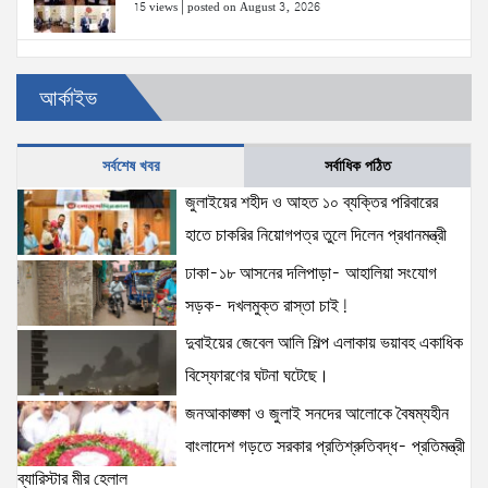
15 views
|
posted on August 3, 2026
ঢাকা-১৮ আসনের দলিপাড়া- আহালিয়া সংযোগ সড়ক-
আর্কাইভ
দখলমুক্ত রাস্তা চাই!
15 views
|
posted on August 6, 2026
সর্বশেষ খবর
সর্বাধিক পঠিত
জুলাইয়ের শহীদ ও আহত ১০ ব্যক্তির পরিবারের হাতে চাকরির
জুলাইয়ের শহীদ ও আহত ১০ ব্যক্তির পরিবারের
নিয়োগপত্র তুলে দিলেন প্রধানমন্ত্রী
হাতে চাকরির নিয়োগপত্র তুলে দিলেন প্রধানমন্ত্রী
14 views
|
posted on August 8, 2026
ঢাকা-১৮ আসনের দলিপাড়া- আহালিয়া সংযোগ
সড়ক- দখলমুক্ত রাস্তা চাই!
আইনশৃঙ্খলা পরিস্থিতি সম্পূর্ণ নিয়ন্ত্রণে রয়েছে: স্বরাষ্ট্রমন্ত্রী
12 views
|
posted on August 3, 2026
দুবাইয়ের জেবেল আলি শিল্প এলাকায় ভয়াবহ একাধিক
বিস্ফোরণের ঘটনা ঘটেছে।
জনআকাঙ্ক্ষা ও জুলাই সনদের আলোকে বৈষম্যহীন
অহেতুক প্রকল্প নয়, পাহাড়িদের জীবনমান উন্নয়নে
বাংলাদেশ গড়তে সরকার প্রতিশ্রুতিবদ্ধ- প্রতিমন্ত্রী
বাস্তবভিত্তিক কার্যকর উদ্যোগ নেয়ার আহ্বান পার্বত্য
ব্যারিস্টার মীর হেলাল
প্রতিমন্ত্রীর