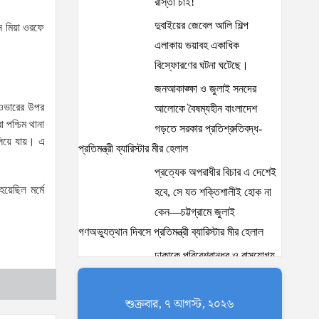
রাস্তা চাই!
দুবাইয়ের জেবেল আলি শিল্প
ান মিয়া ওরফে
এলাকায় ভয়াবহ একাধিক
বিস্ফোরণের ঘটনা ঘটেছে।
জনআকাঙ্ক্ষা ও জুলাই সনদের
াইওভারের উপর
আলোকে বৈষম্যহীন বাংলাদেশ
 পশ্চিম থানা
গড়তে সরকার প্রতিশ্রুতিবদ্ধ-
লিয়ে যায়। এ
প্রতিমন্ত্রী ব্যারিস্টার মীর হেলাল
প্রত্যেক অপরাধীর বিচার এ দেশেই
য়েছিল মর্মে
হবে, সে যত শক্তিশালীই হোক না
কেন—চট্টগ্রামে জুলাই
গণঅভ্যুত্থান দিবসে প্রতিমন্ত্রী ব্যারিস্টার মীর হেলাল
ঢাকাকে পরিবেশবান্ধব ও বাসযোগ্য
করতে সরকারের পাশাপাশি
নাগরিকদের দায়িত্বশীল ভূমিকা
শুক্রবার, ৭ আগস্ট, ২০২৬
পালন করতে হবে: স্থানীয় সরকার প্রতিমন্ত্রী মীর শাহে