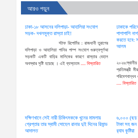
আরও পড়ুন
ঢাকা-১৮ আসনের দলিপাড়া- আহালিয়া সংযোগ
ঢাকাকে পরিব
সড়ক- দখলমুক্ত রাস্তা চাই!
পাশাপাশি না
করতে হবে: স্
স্টাফ রিপোর্টার : রাজধানী তুরাগের
আলম
দলিপাড়া ও আহালিয়া পানির পাম্প সংযোগ গুরুত্বপূর্ণআ
সড়কটি একটি বাড়ির মালিকের কারণে রাস্তার বেহাল
২০২৬:স্থানী
অবস্থার সৃষ্টি হয়েছে । এই ব্যস্ততম
.... বিস্তারিত
প্রতিমন্ত্রী
পরিবেশবান্ধব
.... বিস্তারিত
দক্ষিণখানে সেই নারী চিকিৎসককে খুনের মামলায়
৬,০০০ (ছয় হ
গ্রেপ্তার তার স্বামী সোহেল রানার দুই দিনের রিমান্ড
টাকা সহ জন 
আদালত
র‌্যাব কুষ্টিয়া