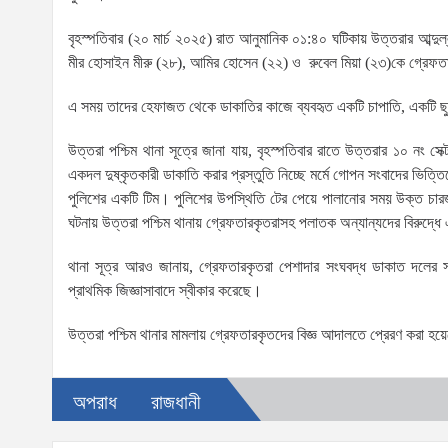
বৃহস্পতিবার (২০ মার্চ ২০২৫) রাত আনুমানিক ০১:৪০ ঘটিকায় উত্তরার আব্দু
মীর হোসাইন মীরু (২৮), আমির হোসেন (২২) ও রুবেল মিয়া (২৩)কে গ্রেফত
এ সময় তাদের হেফাজত থেকে ডাকাতির কাজে ব্যবহৃত একটি চাপাতি, একটি ছু
উত্তরা পশ্চিম থানা সূত্রে জানা যায়, বৃহস্পতিবার রাতে উত্তরার ১০ নং সে
একদল দুষ্কৃতকারী ডাকাতি করার প্রস্তুতি নিচ্ছে মর্মে গোপন সংবাদের ভিত
পুলিশের একটি টিম। পুলিশের উপস্থিতি টের পেয়ে পালানোর সময় উক্ত চা
ঘটনায় উত্তরা পশ্চিম থানায় গ্রেফতারকৃতরাসহ পলাতক অন্যান্যদের বিরুদ্ধে
থানা সূত্র আরও জানায়, গ্রেফতারকৃতরা পেশাদার সংঘবদ্ধ ডাকাত দলের সক
প্রাথমিক জিজ্ঞাসাবাদে স্বীকার করেছে।
উত্তরা পশ্চিম থানার মামলায় গ্রেফতারকৃতদের বিজ্ঞ আদালতে প্রেরণ করা হ
অপরাধ
রাজধানী