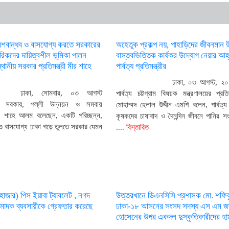
েশবান্ধব ও বাসযোগ্য করতে সরকারের
অহেতুক প্রকল্প নয়, পাহাড়িদের জীবনমান 
গরিকদের দায়িত্বশীল ভূমিকা পালন
বাস্তবভিত্তিক কার্যকর উদ্যোগ নেয়ার আহ
থানীয় সরকার প্রতিমন্ত্রী মীর শাহে
পার্বত্য প্রতিমন্ত্রীর
ঢাকা, ০৩ আগস্ট, ২০
ঢাকা, সোমবার, ০৩ আগস্ট
পার্বত্য চট্টগ্রাম বিষয়ক মন্ত্রণালয়ের প্রতিম
য় সরকার, পল্লী উন্নয়ন ও সমবায়
মোহাম্মদ হেলাল উদ্দীন এমপি বলেন, পার্বত্য চ
 মীর শাহে আলম বলেছেন, একটি পরিচ্ছন্ন,
কৃষকদের চাষাবাদ ও দৈনন্দিন জীবনে পানির 
 ও বাসযোগ্য ঢাকা গড়ে তুলতে সরকার যেমন
.... বিস্তারিত
াজার) পিস ইয়াবা ট্যাবলেট , নগদ
উত্তরখানে ডিএনসিসি প্রশাসক মো. শফি
মাদক ব্যবসায়ীকে গ্রেফতার করেছে
ঢাকা-১৮ আসনের সংসদ সদস্য এস এম জাহা
হোসেনের উপর একদল দুস্কৃতিকারীদের হা