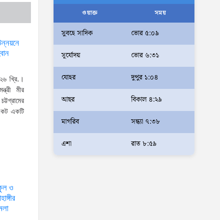
আলম
ওয়াক্ত
সময়
আমরা মালিক নই, দেশের ১৮ কোটি
সুবহে সাদিক
ভোর ৫:০৯
জনগণের সেবক: ভূমি প্রতিমন্ত্রী
উন্নয়নে
্বান
সূর্যোদয়
ভোর ৬:৩১
ব্যারিস্টার মীর হেলাল
অহেতুক প্রকল্প নয়, পাহাড়িদের
যোহর
দুপুর ১:০৪
২৬ খ্রি.।
জীবনমান উন্নয়নে বাস্তবভিত্তিক
ন্ত্রী মীর
আছর
বিকাল ৪:২৯
কার্যকর উদ্যোগ নেয়ার আহ্বান
ট্টগ্রামের
সংকট একটি
পার্বত্য প্রতিমন্ত্রীর
মাগরিব
সন্ধ্যা ৭:৩৮
দক্ষিণখানে সেই নারী চিকিৎসককে
খুনের মামলায় গ্রেপ্তার তার স্বামী
এশা
রাত ৮:৫৯
সোহেল রানার দুই দিনের রিমান্ড
আদালত
আইনশৃঙ্খলা পরিস্থিতি সম্পূর্ণ
কুল ও
ঙ্গীর
নিয়ন্ত্রণে রয়েছে: স্বরাষ্ট্রমন্ত্রী
মলা