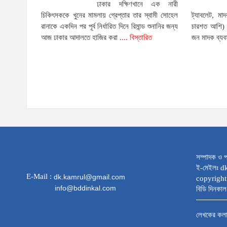
ঢাকার দক্ষিণখানে এক নারী
চিকিৎসককে খুনের মামলায় গ্রেপ্তার তার স্বামী সোহেল
ট্যাবলেট, মা
রানাকে একদিন পর পূর্ব নির্ধারিত দিনে রিমান্ড শুনানির জন্য
চারশত আশি) 
আজ ঢাকার আদালতে হাজির করা
.... বিস্তারিত
জন মাদক ব্যব
সম্পাদক ও প
ই-মেইলঃ 
E-Mail :
dk.kamrul@gmail.com
copyright
info@bddinkal.com
বিডি দিনকাল 
লেখকের কল