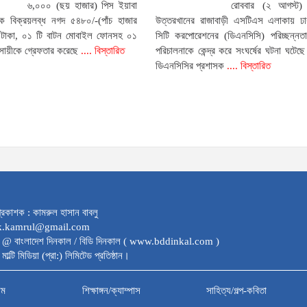
৬,০০০ (ছয় হাজার) পিস ইয়াবা
রোববার (২ আগস্ট) 
দক বিক্রয়লব্ধ নগদ ৫৪৮০/-(পাঁচ হাজার
উত্তরখানের রাজাবাড়ী এসটিএস এলাকায় ঢ
টাকা, ০১ টি বাটন মোবাইল ফোনসহ ০১
সিটি করপোরেশনের (ডিএনসিসি) পরিচ্ছন্নতা 
সায়ীকে গ্রেফতার করেছে
.... বিস্তারিত
পরিচালনাকে কেন্দ্র করে সংঘর্ষের ঘটনা ঘটে
ডিএনসিসির প্রশাসক
.... বিস্তারিত
্রকাশক : কামরুল হাসান বাবলু
dk.kamrul@gmail.com
 @ বাংলাদেশ দিনকাল / বিডি দিনকাল ( www.bddinkal.com )
মাল্টি মিডিয়া (প্রা:) লিমিটেড প্রতিষ্ঠান।
াম
শিক্ষাঙ্গন/ক্যাম্পাস
সাহিত্য/গল্প-কবিতা