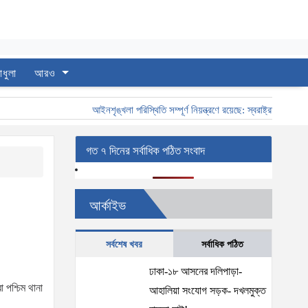
াধুলা
আরও
আইনশৃঙ্খলা পরিস্থিতি সম্পূর্ণ নিয়ন্ত্রণে রয়েছে: স্বরাষ্ট্রমন্ত্রী
স্বরা
গত ৭ দিনের সর্বাধিক পঠিত সংবাদ
আর্কাইভ
সর্বশেষ খবর
সর্বাধিক পঠিত
ঢাকা-১৮ আসনের দলিপাড়া-
 পশ্চিম থানা
আহালিয়া সংযোগ সড়ক- দখলমুক্ত