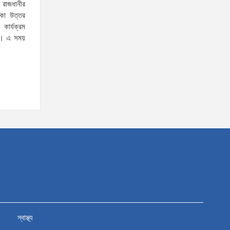
রাজধানীর
াকা উত্তর
স্বরাষ্ট্রমন্ত্রীর সঙ্গে অস্ট্রেলিয়ার নাগরিকত্ব, কাস্টম ও
কার্যক্রম
ছে। এ সময়
বহুসংস্কৃতি বিষয়ক সহকারী মন্ত্রীর সাক্ষাৎ
‘তরুণদের উৎসাহ দিলেন যুব ও
ক্রীড়া প্রতিমন্ত্রী, এলজিআরডি
প্রতিমন্ত্রী, জনপ্রশাসন
প্রতিমন্ত্রীসহ বগুড়ার সংসদ সদস্যরা’
৬,০০০ (ছয় হাজার) পিস ইয়াবা
ট্যাবলেট , নগদ টাকা সহ জন মাদক
ব্যবসায়ীকে গ্রেফতার করেছে র‌্যাব
কুষ্টিয়া
উত্তরখানে ডিএনসিসি প্রশাসক
মো. শফিকুল ও ঢাকা-১৮ আসনের
সংসদ সদস্য এস এম জাহাঙ্গীর
স্বাস্থ্য
হোসেনের উপর একদল দুস্কৃতিকারীদের হামলা