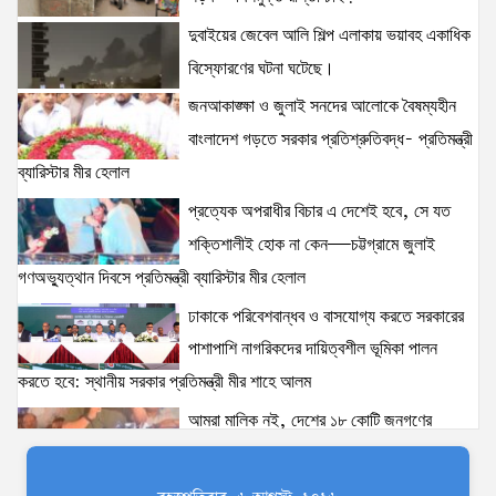
যুক্তরাষ্ট্রের: মাহ্দী আমিন
দুবাইয়ের জেবেল আলি শিল্প এলাকায় ভয়াবহ একাধিক
15 views
|
posted on August 1, 2026
বিস্ফোরণের ঘটনা ঘটেছে।
দক্ষিণখানে সেই নারী চিকিৎসককে খুনের মামলায় গ্রেপ্তার তার
জনআকাঙ্ক্ষা ও জুলাই সনদের আলোকে বৈষম্যহীন
স্বামী সোহেল রানার দুই দিনের রিমান্ড আদালত
বাংলাদেশ গড়তে সরকার প্রতিশ্রুতিবদ্ধ- প্রতিমন্ত্রী
15 views
|
posted on August 3, 2026
ব্যারিস্টার মীর হেলাল
প্রত্যেক অপরাধীর বিচার এ দেশেই হবে, সে যত
৫ আগস্টের স্মরণসভা সফল করতে প্রস্তুতি সভা অনুষ্ঠিত
13 views
|
posted on August 1, 2026
শক্তিশালীই হোক না কেন—চট্টগ্রামে জুলাই
গণঅভ্যুত্থান দিবসে প্রতিমন্ত্রী ব্যারিস্টার মীর হেলাল
ঢাকাকে পরিবেশবান্ধব ও বাসযোগ্য করতে সরকারের
স্বরাষ্ট্রমন্ত্রীর সঙ্গে অস্ট্রেলিয়ার নাগরিকত্ব, কাস্টম ও
পাশাপাশি নাগরিকদের দায়িত্বশীল ভূমিকা পালন
বহুসংস্কৃতি বিষয়ক সহকারী মন্ত্রীর সাক্ষাৎ
13 views
|
posted on August 3, 2026
করতে হবে: স্থানীয় সরকার প্রতিমন্ত্রী মীর শাহে আলম
আমরা মালিক নই, দেশের ১৮ কোটি জনগণের
ঢাকাকে পরিবেশবান্ধব ও বাসযোগ্য করতে সরকারের পাশাপাশি
সেবক: ভূমি প্রতিমন্ত্রী ব্যারিস্টার মীর হেলাল
নাগরিকদের দায়িত্বশীল ভূমিকা পালন করতে হবে: স্থানীয় সরকার
অহেতুক প্রকল্প নয়, পাহাড়িদের জীবনমান উন্নয়নে