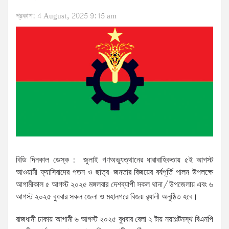
প্রকাশ: 4 August, 2025 9:15 am
বিডি দিনকাল ডেস্ক : জুলাই গণঅভ্যুত্থানের ধারাবাহিকতায় ৫ই আগস্ট
আওয়ামী ফ্যাসিবাদের পতন ও ছাত্র-জনতার বিজয়ের বর্ষপূর্তি পালন উপলক্ষে
আগামীকাল ৫ আগস্ট ২০২৫ মঙ্গলবার দেশব্যাপী সকল থানা/উপজেলায় এবং ৬
আগস্ট ২০২৫ বুধবার সকল জেলা ও মহানগরে বিজয় র‌্যালী অনুষ্ঠিত হবে।
রাজধানী ঢাকায় আগামী ৬ আগস্ট ২০২৫ বুধবার বেলা ২ টায় নয়াপল্টনস্থ বিএনপি