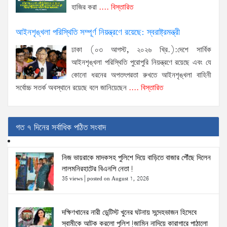
হাজির করা
.... বিস্তারিত
আইনশৃঙ্খলা পরিস্থিতি সম্পূর্ণ নিয়ন্ত্রণে রয়েছে: স্বরাষ্ট্রমন্ত্রী
ঢাকা (০৩ আগস্ট, ২০২৬ খ্রি.):দেশে সার্বিক
আইনশৃঙ্খলা পরিস্থিতি পুরোপুরি নিয়ন্ত্রণে রয়েছে এবং যে
কোনো ধরনের অপতৎপরতা রুখতে আইনশৃঙ্খলা বাহিনী
সর্বোচ্চ সতর্ক অবস্থানে রয়েছে বলে জানিয়েছেন
.... বিস্তারিত
গত ৭ দিনের সর্বাধিক পঠিত সংবাদ
নিজ ভায়রাকে মাদকসহ পুলিশে দিয়ে বাড়িতে বাজার পৌঁছে দিলেন
লালমনিরহাটের বিএনপি নেতা!
35 views
|
posted on August 1, 2026
দক্ষিণখানের নারী ডেন্টিস্ট খুনের ঘটনায় সন্দেহভাজন হিসেবে
স্বামীকে আটক করলো পুলিশ!জামিন নাদিয়ে কারাগারে পাঠালো