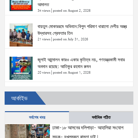
আদালত
34 views
|
posted on August 2, 2026
বায়তুল মোকাররমে অভিযান:বিপুল পরিমাণ ধারালো দেশীয় অস্ত্র
উদ্ধারসহ গ্রেফতার তিন
21 views
|
posted on July 31, 2026
জুলাই আন্দোলন কারও একার কৃতিত্ব নয়, গণতন্ত্রকামী সবার
অবদান রয়েছে: আতিকুর রহমান রুমন
20 views
|
posted on August 1, 2026
উত্তরখানে ডিএনসিসি প্রশাসক মো. শফিকুল ও ঢাকা-১৮
আর্কাইভ
আসনের সংসদ সদস্য এস এম জাহাঙ্গীর হোসেনের উপর একদল
দুস্কৃতিকারীদের হামলা
20 views
|
posted on August 2, 2026
সর্বশেষ খবর
সর্বাধিক পঠিত
ঢাকা-১৮ আসনের দলিপাড়া- আহালিয়া সংযোগ
প্রধানমন্ত্রীর সঙ্গে মার্কিন বিশেষ দূতের বৈঠক: তারেক রহমানের
নেতৃত্ব ও বাংলাদেশের স্থিতিশীলতায় দৃঢ় আত্মবিশ্বাস
সড়ক- দখলমুক্ত রাস্তা চাই!