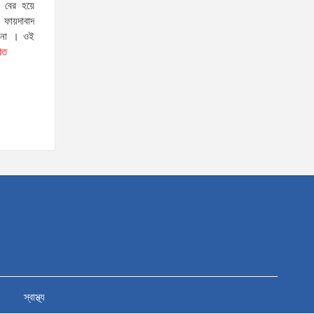
 বের হয়ে
ায়দাবাদ
স্বরাষ্ট্রমন্ত্রীর সঙ্গে অস্ট্রেলিয়ার নাগরিকত্ব, কাস্টম ও
টনা । ওই
রিত
বহুসংস্কৃতি বিষয়ক সহকারী মন্ত্রীর সাক্ষাৎ
‘তরুণদের উৎসাহ দিলেন যুব ও
ক্রীড়া প্রতিমন্ত্রী, এলজিআরডি
প্রতিমন্ত্রী, জনপ্রশাসন
প্রতিমন্ত্রীসহ বগুড়ার সংসদ সদস্যরা’
৬,০০০ (ছয় হাজার) পিস ইয়াবা
ট্যাবলেট , নগদ টাকা সহ জন মাদক
ব্যবসায়ীকে গ্রেফতার করেছে র‌্যাব
কুষ্টিয়া
উত্তরখানে ডিএনসিসি প্রশাসক
মো. শফিকুল ও ঢাকা-১৮ আসনের
সংসদ সদস্য এস এম জাহাঙ্গীর
স্বাস্থ্য
হোসেনের উপর একদল দুস্কৃতিকারীদের হামলা