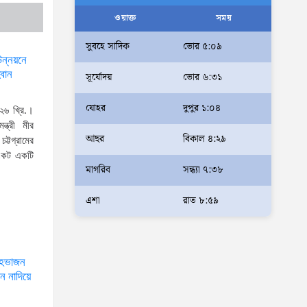
আলম
ওয়াক্ত
সময়
আমরা মালিক নই, দেশের ১৮ কোটি
সুবহে সাদিক
ভোর ৫:০৯
জনগণের সেবক: ভূমি প্রতিমন্ত্রী
উন্নয়নে
্বান
সূর্যোদয়
ভোর ৬:৩১
ব্যারিস্টার মীর হেলাল
অহেতুক প্রকল্প নয়, পাহাড়িদের
যোহর
দুপুর ১:০৪
২৬ খ্রি.।
জীবনমান উন্নয়নে বাস্তবভিত্তিক
ন্ত্রী মীর
আছর
বিকাল ৪:২৯
কার্যকর উদ্যোগ নেয়ার আহ্বান
ট্টগ্রামের
সংকট একটি
পার্বত্য প্রতিমন্ত্রীর
মাগরিব
সন্ধ্যা ৭:৩৮
দক্ষিণখানে সেই নারী চিকিৎসককে
খুনের মামলায় গ্রেপ্তার তার স্বামী
এশা
রাত ৮:৫৯
সোহেল রানার দুই দিনের রিমান্ড
আদালত
আইনশৃঙ্খলা পরিস্থিতি সম্পূর্ণ
্দেহভাজন
ন নাদিয়ে
নিয়ন্ত্রণে রয়েছে: স্বরাষ্ট্রমন্ত্রী