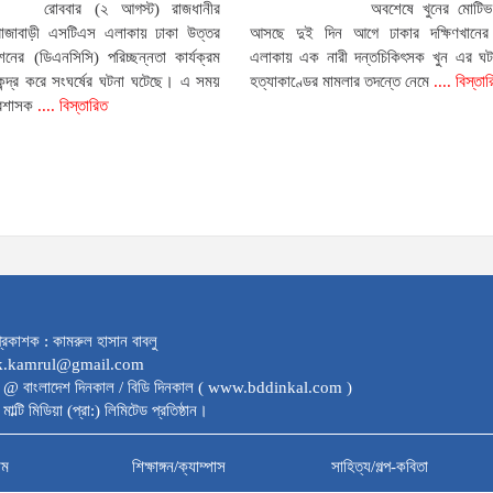
রোববার (২ আগস্ট) রাজধানীর
অবশেষে খুনের মোটিভ
রাজাবাড়ী এসটিএস এলাকায় ঢাকা উত্তর
আসছে দুই দিন আগে ঢাকার দক্ষিণখানের ফ
নের (ডিএনসিসি) পরিচ্ছন্নতা কার্যক্রম
এলাকায় এক নারী দন্তচিকিৎসক খুন এর ঘ
েন্দ্র করে সংঘর্ষের ঘটনা ঘটেছে। এ সময়
হত্যাকাণ্ডের মামলার তদন্তে নেমে
.... বিস্তা
্রশাসক
.... বিস্তারিত
্রকাশক : কামরুল হাসান বাবলু
dk.kamrul@gmail.com
 @ বাংলাদেশ দিনকাল / বিডি দিনকাল ( www.bddinkal.com )
মাল্টি মিডিয়া (প্রা:) লিমিটেড প্রতিষ্ঠান।
াম
শিক্ষাঙ্গন/ক্যাম্পাস
সাহিত্য/গল্প-কবিতা