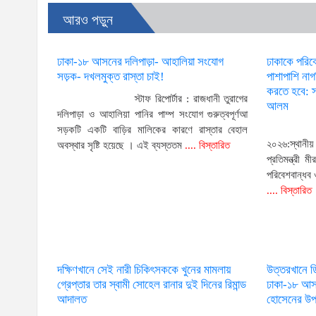
আরও পড়ুন
ঢাকা-১৮ আসনের দলিপাড়া- আহালিয়া সংযোগ
ঢাকাকে পরিব
সড়ক- দখলমুক্ত রাস্তা চাই!
পাশাপাশি না
করতে হবে: স্
স্টাফ রিপোর্টার : রাজধানী তুরাগের
আলম
দলিপাড়া ও আহালিয়া পানির পাম্প সংযোগ গুরুত্বপূর্ণআ
সড়কটি একটি বাড়ির মালিকের কারণে রাস্তার বেহাল
২০২৬:স্থানী
অবস্থার সৃষ্টি হয়েছে । এই ব্যস্ততম
.... বিস্তারিত
প্রতিমন্ত্রী
পরিবেশবান্ধব
.... বিস্তারিত
দক্ষিণখানে সেই নারী চিকিৎসককে খুনের মামলায়
উত্তরখানে 
গ্রেপ্তার তার স্বামী সোহেল রানার দুই দিনের রিমান্ড
ঢাকা-১৮ আসন
আদালত
হোসেনের উপর