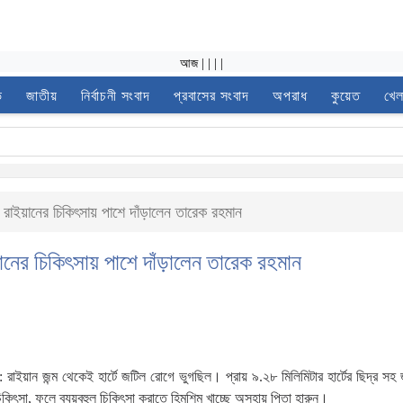
আজ
|
|
|
|
ভ
জাতীয়
নির্বাচনী সংবাদ
প্রবাসের সংবাদ
অপরাধ
কুয়েত
খেল
রাইয়ানের চিকিৎসায় পাশে দাঁড়ালেন তারেক রহমান
নের চিকিৎসায় পাশে দাঁড়ালেন তারেক রহমান
াইয়ান জন্ম থেকেই হার্টে জটিল রোগে ভুগছিল। প্রায় ৯.২৮ মিলিমিটার হার্টের ছিদ্র সহ
িকিৎসা, ফলে ব্যয়বহুল চিকিৎসা করাতে হিমশিম খাচ্ছে অসহায় পিতা হারুন।