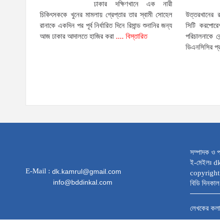
ঢাকার দক্ষিণখানে এক নারী
চিকিৎসককে খুনের মামলায় গ্রেপ্তার তার স্বামী সোহেল
উত্তরখানের 
রানাকে একদিন পর পূর্ব নির্ধারিত দিনে রিমান্ড শুনানির জন্য
সিটি করপোরেশ
আজ ঢাকার আদালতে হাজির করা
.... বিস্তারিত
পরিচালনাকে ক
ডিএনসিসির প
সম্পাদক ও প
ই-মেইলঃ 
E-Mail :
dk.kamrul@gmail.com
copyright
info@bddinkal.com
বিডি দিনকাল 
লেখকের কল