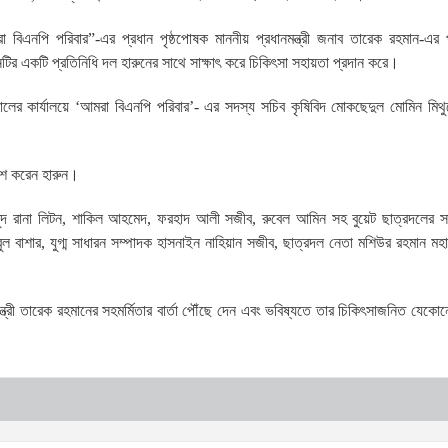
 বিএনপি পরিবার”-এর প্রধান পৃষ্ঠপোষক মাননীয় প্রধানমন্ত্রী জনাব তারেক রহমান-এর প
নটির একটি প্রতিনিধি দল হারুনের সাথে সাক্ষাৎ করে চিকিৎসা সহায়তা প্রদান করে।
ের কার্যালয়ে ‘আমরা বিএনপি পরিবার’- এর সদস্য সচিব কৃষিবিদ মোকছেদুল মোমিন মিথুন
কাশ করেন হারুন।
দ রানা লিটন, শাকিল আহমেদ, ফরহাদ আলী সজীব, রুবেল আমিন সহ বুয়েট ছাত্রদলের স
বুল বাশার, যুগ্ম সাধারন সম্পাদক হাসনাইন নাহিয়ান সজীব, ছাত্রদল নেতা মশিউর রহমান মহান
মন্ত্রী তারেক রহমানের সহমর্মিতার বার্তা পৌঁছে দেন এবং ভবিষ্যতে তার চিকিৎসাজনিত যেক