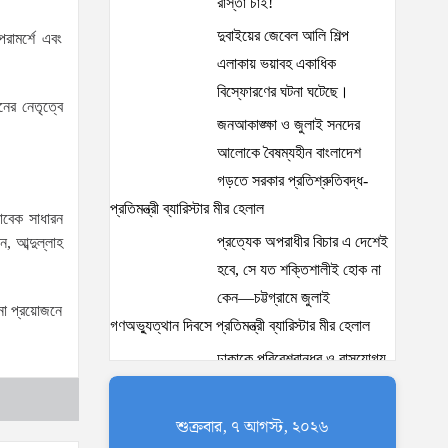
রাস্তা চাই!
দুবাইয়ের জেবেল আলি শিল্প
রামর্শে এবং
এলাকায় ভয়াবহ একাধিক
বিস্ফোরণের ঘটনা ঘটেছে।
ের নেতৃত্বে
জনআকাঙ্ক্ষা ও জুলাই সনদের
আলোকে বৈষম্যহীন বাংলাদেশ
গড়তে সরকার প্রতিশ্রুতিবদ্ধ-
প্রতিমন্ত্রী ব্যারিস্টার মীর হেলাল
াবেক সাধারন
প্রত্যেক অপরাধীর বিচার এ দেশেই
, আব্দুল্লাহ
হবে, সে যত শক্তিশালীই হোক না
কেন—চট্টগ্রামে জুলাই
োনো প্রয়োজনে
গণঅভ্যুত্থান দিবসে প্রতিমন্ত্রী ব্যারিস্টার মীর হেলাল
ঢাকাকে পরিবেশবান্ধব ও বাসযোগ্য
করতে সরকারের পাশাপাশি
নাগরিকদের দায়িত্বশীল ভূমিকা
শুক্রবার, ৭ আগস্ট, ২০২৬
পালন করতে হবে: স্থানীয় সরকার প্রতিমন্ত্রী মীর শাহে