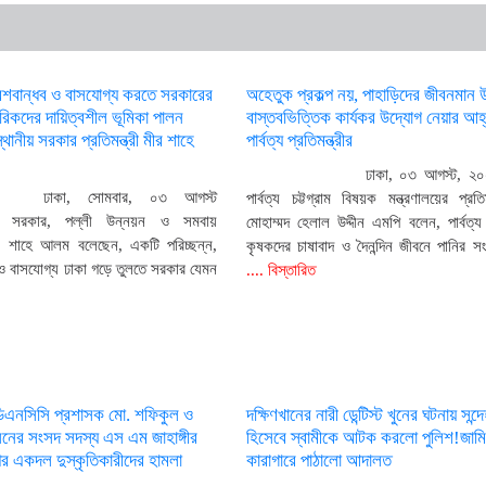
েশবান্ধব ও বাসযোগ্য করতে সরকারের
অহেতুক প্রকল্প নয়, পাহাড়িদের জীবনমান 
গরিকদের দায়িত্বশীল ভূমিকা পালন
বাস্তবভিত্তিক কার্যকর উদ্যোগ নেয়ার আহ
থানীয় সরকার প্রতিমন্ত্রী মীর শাহে
পার্বত্য প্রতিমন্ত্রীর
ঢাকা, ০৩ আগস্ট, ২০
ঢাকা, সোমবার, ০৩ আগস্ট
পার্বত্য চট্টগ্রাম বিষয়ক মন্ত্রণালয়ের প্রতিম
য় সরকার, পল্লী উন্নয়ন ও সমবায়
মোহাম্মদ হেলাল উদ্দীন এমপি বলেন, পার্বত্য চ
 মীর শাহে আলম বলেছেন, একটি পরিচ্ছন্ন,
কৃষকদের চাষাবাদ ও দৈনন্দিন জীবনে পানির 
 ও বাসযোগ্য ঢাকা গড়ে তুলতে সরকার যেমন
.... বিস্তারিত
ডিএনসিসি প্রশাসক মো. শফিকুল ও
দক্ষিণখানের নারী ডেন্টিস্ট খুনের ঘটনায় সন
ের সংসদ সদস্য এস এম জাহাঙ্গীর
হিসেবে স্বামীকে আটক করলো পুলিশ!জামি
 একদল দুস্কৃতিকারীদের হামলা
কারাগারে পাঠালো আদালত