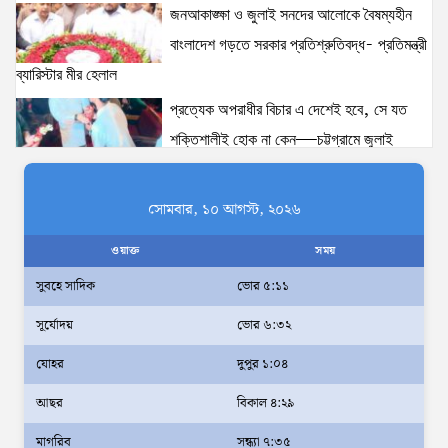
জনআকাঙ্ক্ষা ও জুলাই সনদের আলোকে বৈষম্যহীন
বাংলাদেশ গড়তে সরকার প্রতিশ্রুতিবদ্ধ- প্রতিমন্ত্রী
ব্যারিস্টার মীর হেলাল
প্রত্যেক অপরাধীর বিচার এ দেশেই হবে, সে যত
শক্তিশালীই হোক না কেন—চট্টগ্রামে জুলাই
গণঅভ্যুত্থান দিবসে প্রতিমন্ত্রী ব্যারিস্টার মীর হেলাল
ঢাকাকে পরিবেশবান্ধব ও বাসযোগ্য করতে সরকারের
সোমবার, ১০ আগস্ট, ২০২৬
পাশাপাশি নাগরিকদের দায়িত্বশীল ভূমিকা পালন
ওয়াক্ত
সময়
করতে হবে: স্থানীয় সরকার প্রতিমন্ত্রী মীর শাহে আলম
সুবহে সাদিক
ভোর ৫:১১
আমরা মালিক নই, দেশের ১৮ কোটি জনগণের
সূর্যোদয়
ভোর ৬:৩২
সেবক: ভূমি প্রতিমন্ত্রী ব্যারিস্টার মীর হেলাল
অহেতুক প্রকল্প নয়, পাহাড়িদের জীবনমান উন্নয়নে
যোহর
দুপুর ১:০৪
বাস্তবভিত্তিক কার্যকর উদ্যোগ নেয়ার আহ্বান
আছর
বিকাল ৪:২৯
পার্বত্য প্রতিমন্ত্রীর
মাগরিব
সন্ধ্যা ৭:৩৫