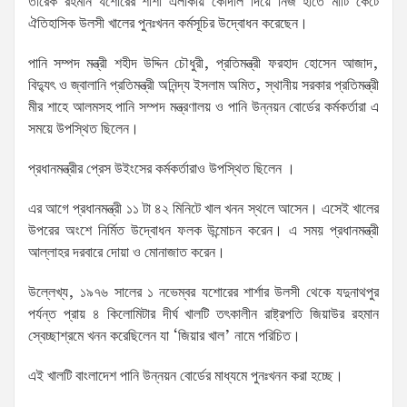
তারেক রহমান যশোরের শার্শা এলাকায় কোদাল দিয়ে নিজ হাতে মাটি কেটে
ঐতিহাসিক উলসী খালের পুনঃখনন কর্মসূচির উদ্বোধন করেছেন।
পানি সম্পদ মন্ত্রী শহীদ উদ্দিন চৌধুরী, প্রতিমন্ত্রী ফরহাদ হোসেন আজাদ,
বিদ্যুৎ ও জ্বালানি প্রতিমন্ত্রী অনিন্দ্য ইসলাম অমিত, স্থানীয় সরকার প্রতিমন্ত্রী
মীর শাহে আলমসহ পানি সম্পদ মন্ত্রণালয় ও পানি উন্নয়ন বোর্ডের কর্মকর্তারা এ
সময়ে উপস্থিত ছিলেন।
প্রধানমন্ত্রীর প্রেস উইংসের কর্মকর্তারাও উপস্থিত ছিলেন ।
এর আগে প্রধানমন্ত্রী ১১ টা ৪২ মিনিটে খাল খনন স্থলে আসেন। এসেই খালের
উপরের অংশে নির্মিত উদ্বোধন ফলক উন্মোচন করেন। এ সময় প্রধানমন্ত্রী
আল্লাহর দরবারে দোয়া ও মোনাজাত করেন।
উল্লেখ্য, ১৯৭৬ সালের ১ নভেম্বর যশোরের শার্শার উলসী থেকে যদুনাথপুর
পর্যন্ত প্রায় ৪ কিলোমিটার দীর্ঘ খালটি তৎকালীন রাষ্ট্রপতি জিয়াউর রহমান
স্বেচ্ছাশ্রমে খনন করেছিলেন যা ‘জিয়ার খাল’ নামে পরিচিত।
এই খালটি বাংলাদেশ পানি উন্নয়ন বোর্ডের মাধ্যমে পুনঃখনন করা হচ্ছে।