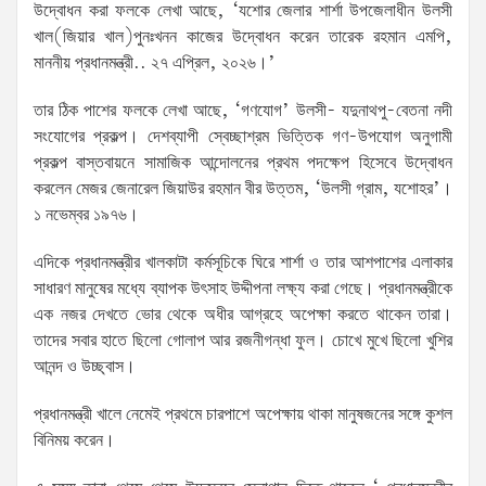
উদ্বোধন করা ফলকে লেখা আছে, ‘যশোর জেলার শার্শা উপজেলাধীন উলসী
খাল(জিয়ার খাল)পুনঃখনন কাজের উদ্বোধন করেন তারেক রহমান এমপি,
মাননীয় প্রধানমন্ত্রী.. ২৭ এপ্রিল, ২০২৬।’
তার ঠিক পাশের ফলকে লেখা আছে, ‘গণযোগ’ উলসী- যদুনাথপু-বেতনা নদী
সংযোগের প্রকল্প। দেশব্যাপী স্বেচ্ছাশ্রম ভিত্তিক গণ-উপযোগ অনুগামী
প্রকল্প বাস্তবায়নে সামাজিক আন্দোলনের প্রথম পদক্ষেপ হিসেবে উদ্বোধন
করলেন মেজর জেনারেল জিয়াউর রহমান বীর উত্তম, ‘উলসী গ্রাম, যশোহর’।
১ নভেম্বর ১৯৭৬।
এদিকে প্রধানমন্ত্রীর খালকাটা কর্মসূচিকে ঘিরে শার্শা ও তার আশপাশের এলাকার
সাধারণ মানুষের মধ্যে ব্যাপক উৎসাহ উদ্দীপনা লক্ষ্য করা গেছে। প্রধানমন্ত্রীকে
এক নজর দেখতে ভোর থেকে অধীর আগ্রহে অপেক্ষা করতে থাকেন তারা।
তাদের সবার হাতে ছিলো গোলাপ আর রজনীগন্ধা ফুল। চোখে মুখে ছিলো খুশির
আনন্দ ও উচ্ছ্বাস।
প্রধানমন্ত্রী খালে নেমেই প্রথমে চারপাশে অপেক্ষায় থাকা মানুষজনের সঙ্গে কুশল
বিনিময় করেন।