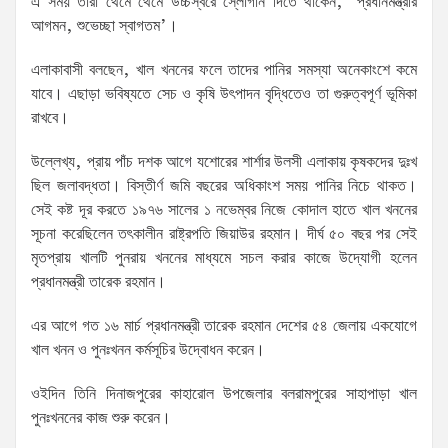
এ সময় তারা থেমে থেমে উচ্চস্বরে স্লোগান দিতে থাকেন,‘ প্রধানমন্ত্রীর
আগমন, শুভেচ্ছা স্বাগতম’।
এলাকাবাসী বলছেন, খাল খননের ফলে তাদের পানির সমস্যা অনেকাংশে কমে
যাবে। এছাড়া ভবিষ্যতে সেচ ও কৃষি উৎপাদন বৃদ্ধিতেও তা গুরুত্বপূর্ণ ভূমিকা
রাখবে।
উল্লেখ্য, প্রায় পাঁচ দশক আগে যশোরের শার্শার উলসী এলাকায় কৃষকদের দুঃখ
ছিল জলাবদ্ধতা। বিস্তীর্ণ জমি বছরের অধিকাংশ সময় পানির নিচে থাকত।
সেই কষ্ট দূর করতে ১৯৭৬ সালের ১ নভেম্বর নিজে কোদাল হাতে খাল খননের
সূচনা করেছিলেন তৎকালীন রাষ্ট্রপতি জিয়াউর রহমান। দীর্ঘ ৫০ বছর পর সেই
মৃতপ্রায় খালটি পুনরায় খননের মাধ্যমে সচল করার কাজে উদ্যোগী হলেন
প্রধানমন্ত্রী তারেক রহমান।
এর আগে গত ১৬ মার্চ প্রধানমন্ত্রী তারেক রহমান দেশের ৫৪ জেলায় একযোগে
খাল খনন ও পুনঃখনন কর্মসূচির উদ্বোধন করেন।
ওইদিন তিনি দিনাজপুরের কাহারোল উপজেলার বলরামপুরের সাহাপাড়া খাল
পুনঃখননের কাজ শুরু করেন।