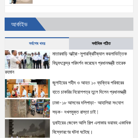
প্রত্যেক অপরাধীর বিচার এ দেশেই হবে, সে যত শক্তিশালীই
আর্কাইভ
হোক না কেন—চট্টগ্রামে জুলাই গণঅভ্যুত্থান দিবসে প্রতিমন্ত্রী
ব্যারিস্টার মীর হেলাল
6 views
|
posted on August 5, 2026
সর্বশেষ খবর
সর্বাধিক পঠিত
জনআকাঙ্ক্ষা ও জুলাই সনদের আলোকে বৈষম্যহীন বাংলাদেশ
মাতারবাড়ি আল্ট্রা-সুপারক্রিটিক্যাল কয়লাভিত্তিক
গড়তে সরকার প্রতিশ্রুতিবদ্ধ- প্রতিমন্ত্রী ব্যারিস্টার মীর হেলাল
বিদ্যুৎকেন্দ্র পরিদর্শন করেছেন প্রধানমন্ত্রী তারেক
6 views
|
posted on August 5, 2026
রহমান
জুলাইয়ের শহীদ ও আহত ১০ ব্যক্তির পরিবারের
হাতে চাকরির নিয়োগপত্র তুলে দিলেন প্রধানমন্ত্রী
ঢাকা-১৮ আসনের দলিপাড়া- আহালিয়া সংযোগ
সড়ক- দখলমুক্ত রাস্তা চাই!
দুবাইয়ের জেবেল আলি শিল্প এলাকায় ভয়াবহ একাধিক
বিস্ফোরণের ঘটনা ঘটেছে।