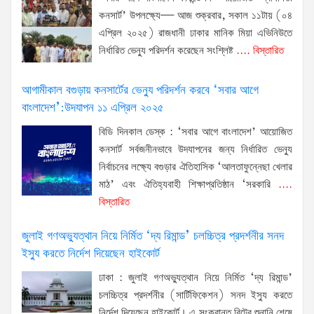
কনসার্ট’ উপলক্ষ্যে— আজ শুক্রবার, সকাল ১১টায় (০৪
এপ্রিল ২০২৫) রাজধানী ঢাকার মানিক মিয়া এভিনিউতে
নির্ধারিত ভেন্যু পরিদর্শন করেছেন সংশ্লিষ্ট
.... বিস্তারিত
আগামীকাল বগুড়ায় কনসার্টের ভেন্যু পরিদর্শন করবে ‘সবার আগে
বাংলাদেশ’:উদযাপন ১১ এপ্রিল ২০২৫
বিডি দিনকাল ডেস্ক : ‘সবার আগে বাংলাদেশ’ আয়োজিত
কনসার্ট সর্বজনীনভাবে উদযাপনের জন্য নির্ধারিত ভেন্যু
নির্বাচনের লক্ষ্যে বগুড়ার ঐতিহাসিক ‘আলতাফুন্নেছা খেলার
মাঠ’ এবং ঐতিহ্যবাহী শিক্ষাপ্রতিষ্ঠান ‘সরকারি
....
বিস্তারিত
জুলাই গণঅভ্যুত্থান নিয়ে নির্মিত ‘দ্য রিমান্ড’ চলচ্চিত্র প্রদর্শনীর সনদ
ইস্যু করতে নির্দেশ দিয়েছেন হাইকোর্ট
ঢাকা : জুলাই গণঅভ্যুত্থান নিয়ে নির্মিত ‘দ্য রিমান্ড’
চলচ্চিত্র প্রদর্শনীর (সার্টিফিকেশন) সনদ ইস্যু করতে
নির্দেশ দিয়েছেন হাইকোর্ট। এ সংক্রান্ত রিটের শুনানি শেষে