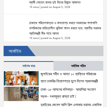
স্বামী সোহেল রানার দুই দিনের রিমান্ড আদালত
18 views
|
posted on August 3, 2026
ঢাকাকে পরিবেশবান্ধব ও বাসযোগ্য করতে সরকারের পাশাপাশি
নাগরিকদের দায়িত্বশীল ভূমিকা পালন করতে হবে: স্থানীয় সরকার
প্রতিমন্ত্রী মীর শাহে আলম
16 views
|
posted on August 3, 2026
আর্কাইভ
স্বরাষ্ট্রমন্ত্রীর সঙ্গে অস্ট্রেলিয়ার নাগরিকত্ব, কাস্টম ও
বহুসংস্কৃতি বিষয়ক সহকারী মন্ত্রীর সাক্ষাৎ
15 views
|
posted on August 3, 2026
সর্বশেষ খবর
সর্বাধিক পঠিত
জুলাইয়ের শহীদ ও আহত ১০ ব্যক্তির পরিবারের
দুবাইয়ের জেবেল আলি শিল্প এলাকায় ভয়াবহ একাধিক
হাতে চাকরির নিয়োগপত্র তুলে দিলেন প্রধানমন্ত্রী
বিস্ফোরণের ঘটনা ঘটেছে।
15 views
|
posted on August 5, 2026
ঢাকা-১৮ আসনের দলিপাড়া- আহালিয়া সংযোগ
সড়ক- দখলমুক্ত রাস্তা চাই!
ঢাকা-১৮ আসনের দলিপাড়া- আহালিয়া সংযোগ সড়ক-
দুবাইয়ের জেবেল আলি শিল্প এলাকায় ভয়াবহ একাধিক