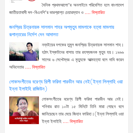
থে
দৈনিক প্রথমআলো’র অনলাইনে পরিবেশিত হলে বাংলাদেশ
পুর
জাতীয়তাবাদী দল-বিএনপি’র ভারপ্রাপ্ত চেয়ারম্যান ও
.... বিস্তারিত
সিন
নিয়
জনপ্রিয় চিত্রনায়ক সালমান শাহর অপমৃত্যু মামলাকে হত্যা মামলায়
বেশ
রূপান্তরের নির্দেশ দেন আদালত
আগ্
নব্বইয়ের দশকের তুমুল জনপ্রিয় চিত্রনায়ক সালমান শাহ।
হয়ে
হঠাৎ ইস্কাটনের বাসায় তার রহস্যজনক মৃত্যু হয়। ১৯৯৬
উঠ
সালের ৬ সেপ্টেম্বর এ মৃত্যুকে আত্মহত্যা বলে দাবি করেন
এবা
অভিনেতার
.... বিস্তারিত
রাজ
ফার্
লোকসংগীতের বরেণ্য শিল্পী ফরিদা পারভীন আর নেই(ইন্না লিল্লাহি ওয়া
আনন
ইন্না ইলাইহি রাজিউন)
সিন
হলে
লোকসংগীতের বরেণ্য শিল্পী ফরিদা পারভীন আর নেই।
মুক্
শনিবার রাত ১০টা ১৫ মিনিটে তিনি মারা গেছেন বলে
পেয়
জানিয়েছেন তার মেয়ে জিহান ফারিহা।(ইন্না লিল্লাহি ওয়া
প্র
ইন্না ইলাইহি
.... বিস্তারিত
চিত