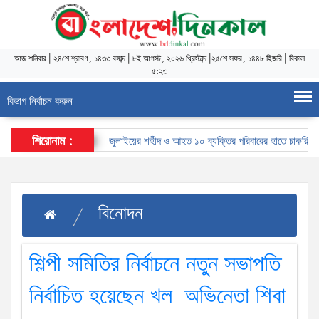
আজ
শনিবার
|
২৪শে শ্রাবণ, ১৪৩৩ বঙ্গাব্দ
|
৮ই আগস্ট, ২০২৬ খ্রিস্টাব্দ
|
২৫শে সফর, ১৪৪৮ হিজরি
|
বিকাল
৫:২৩
বিভাগ নির্বাচন করুন
শিরোনাম :
জুলাইয়ের শহীদ ও আহত ১০ ব্যক্তির পরিবারের হাতে চাকরির নিয়োগপ
বিনোদন
শিল্পী সমিতির নির্বাচনে নতুন সভাপতি
নির্বাচিত হয়েছেন খল-অভিনেতা শিবা