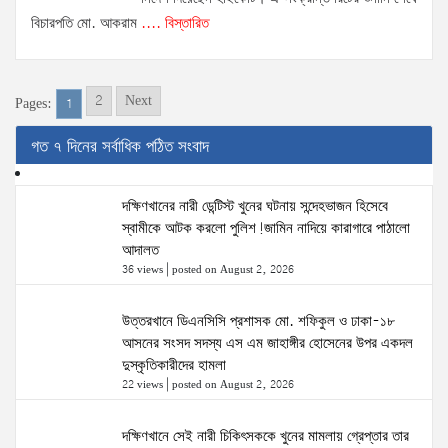
বিচারপতি মো. আকরাম
.... বিস্তারিত
2
Next
Pages:
1
গত​ ৭ দিনের সর্বাধিক পঠিত সংবাদ
দক্ষিণখানের নারী ডেন্টিস্ট খুনের ঘটনায় সন্দেহভাজন হিসেবে
স্বামীকে আটক করলো পুলিশ!জামিন নাদিয়ে কারাগারে পাঠালো
আদালত
36 views
|
posted on August 2, 2026
উত্তরখানে ডিএনসিসি প্রশাসক মো. শফিকুল ও ঢাকা-১৮
আসনের সংসদ সদস্য এস এম জাহাঙ্গীর হোসেনের উপর একদল
দুস্কৃতিকারীদের হামলা
22 views
|
posted on August 2, 2026
দক্ষিণখানে সেই নারী চিকিৎসককে খুনের মামলায় গ্রেপ্তার তার