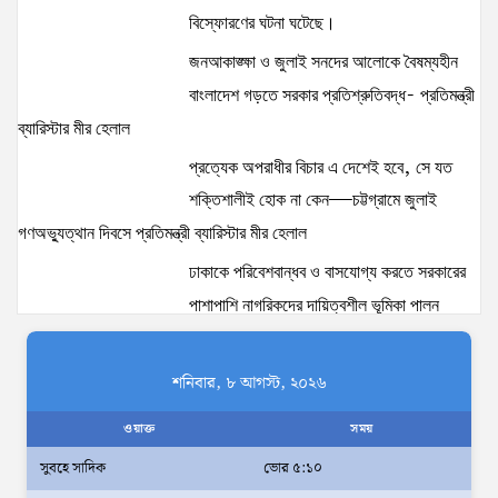
দখলমুক্ত রাস্তা চাই!
বিস্ফোরণের ঘটনা ঘটেছে।
15 views
|
posted on August 6, 2026
জনআকাঙ্ক্ষা ও জুলাই সনদের আলোকে বৈষম্যহীন
বাংলাদেশ গড়তে সরকার প্রতিশ্রুতিবদ্ধ- প্রতিমন্ত্রী
‘তরুণদের উৎসাহ দিলেন যুব ও ক্রীড়া প্রতিমন্ত্রী, এলজিআরডি
প্রতিমন্ত্রী, জনপ্রশাসন প্রতিমন্ত্রীসহ বগুড়ার সংসদ সদস্যরা’
ব্যারিস্টার মীর হেলাল
14 views
|
posted on August 2, 2026
প্রত্যেক অপরাধীর বিচার এ দেশেই হবে, সে যত
শক্তিশালীই হোক না কেন—চট্টগ্রামে জুলাই
জুলাইয়ের শহীদ ও আহত ১০ ব্যক্তির পরিবারের হাতে চাকরির
গণঅভ্যুত্থান দিবসে প্রতিমন্ত্রী ব্যারিস্টার মীর হেলাল
নিয়োগপত্র তুলে দিলেন প্রধানমন্ত্রী
13 views
|
posted on August 8, 2026
ঢাকাকে পরিবেশবান্ধব ও বাসযোগ্য করতে সরকারের
পাশাপাশি নাগরিকদের দায়িত্বশীল ভূমিকা পালন
আইনশৃঙ্খলা পরিস্থিতি সম্পূর্ণ নিয়ন্ত্রণে রয়েছে: স্বরাষ্ট্রমন্ত্রী
করতে হবে: স্থানীয় সরকার প্রতিমন্ত্রী মীর শাহে আলম
12 views
|
posted on August 3, 2026
আমরা মালিক নই, দেশের ১৮ কোটি জনগণের
শনিবার, ৮ আগস্ট, ২০২৬
সেবক: ভূমি প্রতিমন্ত্রী ব্যারিস্টার মীর হেলাল
ওয়াক্ত
সময়
অহেতুক প্রকল্প নয়, পাহাড়িদের জীবনমান উন্নয়নে
সুবহে সাদিক
ভোর ৫:১০
বাস্তবভিত্তিক কার্যকর উদ্যোগ নেয়ার আহ্বান