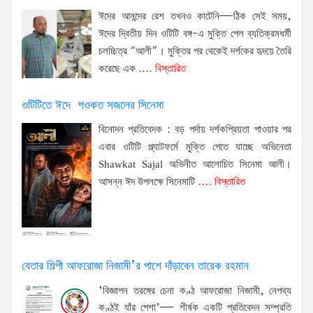
ঈদের আনন্দের রেশ তখনও কাটেনি—ঠিক সেই সময়,
ঈদের দ্বিতীয় দিন ওটিটি বঙ্গ-এ মুক্তি পেল ব্যতিক্রমধর্মী
চলচ্চিত্র “আলী”। মুক্তির পর থেকেই দর্শকের হৃদয়ে তৈরি
নে
করেছে এক
.... বিস্তারিত
নতু
সিন
ওটিটিতে ঈদে শওকত সজলের সিনেমা
মুক্
পেল
বিনোদন প্রতিবেদক : বড় পর্দায় দর্শকপ্রিয়তা পাওয়ার পর
দর্শ
এবার ওটিটি প্ল্যাটফর্মে মুক্তি পেতে যাচ্ছে অভিনেতা
আস
Shawkat Sajal অভিনীত আলোচিত সিনেমা আলী।
না
আসন্ন ঈদ উপলক্ষে সিনেমাটি
.... বিস্তারিত
প্রে
হল
কর্তৃ
তাই
নতু
বেতার শিল্পী আফরোজা নিজামী’র পাশে দাঁড়াবেন তারেক রহমান
সিন
‘বিজ্ঞাপন তরঙ্গের চেনা কণ্ঠ আফরোজা নিজামী, নেপথ্য
মুক্
কণ্ঠই যাঁর পেশা’— শীর্ষক একটি প্রতিবেদন সম্প্রতি