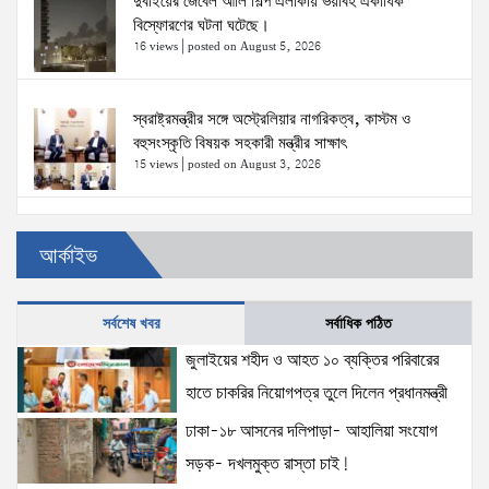
দুবাইয়ের জেবেল আলি শিল্প এলাকায় ভয়াবহ একাধিক
বিস্ফোরণের ঘটনা ঘটেছে।
16 views
|
posted on August 5, 2026
স্বরাষ্ট্রমন্ত্রীর সঙ্গে অস্ট্রেলিয়ার নাগরিকত্ব, কাস্টম ও
বহুসংস্কৃতি বিষয়ক সহকারী মন্ত্রীর সাক্ষাৎ
15 views
|
posted on August 3, 2026
ঢাকা-১৮ আসনের দলিপাড়া- আহালিয়া সংযোগ সড়ক-
আর্কাইভ
দখলমুক্ত রাস্তা চাই!
15 views
|
posted on August 6, 2026
সর্বশেষ খবর
সর্বাধিক পঠিত
জুলাইয়ের শহীদ ও আহত ১০ ব্যক্তির পরিবারের হাতে চাকরির
জুলাইয়ের শহীদ ও আহত ১০ ব্যক্তির পরিবারের
নিয়োগপত্র তুলে দিলেন প্রধানমন্ত্রী
হাতে চাকরির নিয়োগপত্র তুলে দিলেন প্রধানমন্ত্রী
15 views
|
posted on August 8, 2026
ঢাকা-১৮ আসনের দলিপাড়া- আহালিয়া সংযোগ
সড়ক- দখলমুক্ত রাস্তা চাই!
আইনশৃঙ্খলা পরিস্থিতি সম্পূর্ণ নিয়ন্ত্রণে রয়েছে: স্বরাষ্ট্রমন্ত্রী