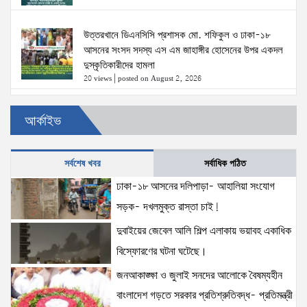
উত্তরখানে ডিএনসিসি প্রশাসক মো. শফিকুল ও ঢাকা-১৮
আসনের সংসদ সদস্য এস এম জাহাঙ্গীর হোসেনের উপর একদল
দুস্কৃতিকারীদের হামলা
20 views
|
posted on August 2, 2026
৫ আগস্টের স্মরণসভা সফল করতে প্রস্তুতি সভা অনুষ্ঠিত
আর্কাইভ
18 views
|
posted on August 1, 2026
সর্বশেষ খবর
সর্বাধিক পঠিত
ঢাকা-১৮ আসনের দলিপাড়া- আহালিয়া সংযোগ
দক্ষিণখানে সেই নারী চিকিৎসককে খুনের মামলায় গ্রেপ্তার তার
স্বামী সোহেল রানার দুই দিনের রিমান্ড আদালত
সড়ক- দখলমুক্ত রাস্তা চাই!
16 views
|
posted on August 3, 2026
দুবাইয়ের জেবেল আলি শিল্প এলাকায় ভয়াবহ একাধিক
বিস্ফোরণের ঘটনা ঘটেছে।
প্রধানমন্ত্রীর সঙ্গে মার্কিন বিশেষ দূতের বৈঠক: তারেক রহমানের
জনআকাঙ্ক্ষা ও জুলাই সনদের আলোকে বৈষম্যহীন
নেতৃত্ব ও বাংলাদেশের স্থিতিশীলতায় দৃঢ় আত্মবিশ্বাস
যুক্তরাষ্ট্রের: মাহ্দী আমিন
বাংলাদেশ গড়তে সরকার প্রতিশ্রুতিবদ্ধ- প্রতিমন্ত্রী
15 views
|
posted on August 1, 2026