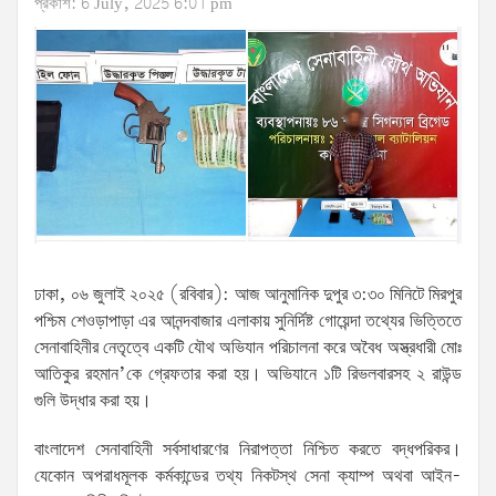
প্রকাশ: 6 July, 2025 6:01 pm
ঢাকা, ০৬ জুলাই ২০২৫ (রবিবার): আজ আনুমানিক দুপুর ৩:৩০ মিনিটে মিরপুর
পশ্চিম শেওড়াপাড়া এর আনন্দবাজার এলাকায় সুনির্দিষ্ট গোয়েন্দা তথ্যের ভিত্তিতে
সেনাবাহিনীর নেতৃত্বে একটি যৌথ অভিযান পরিচালনা করে অবৈধ অস্ত্রধারী মোঃ
আতিকুর রহমান’কে গ্রেফতার করা হয়। অভিযানে ১টি রিভলবারসহ ২ রাউন্ড
গুলি উদ্ধার করা হয়।
বাংলাদেশ সেনাবাহিনী সর্বসাধারণের নিরাপত্তা নিশ্চিত করতে বদ্ধপরিকর।
যেকোন অপরাধমূলক কর্মকান্ডের তথ্য নিকটস্থ সেনা ক্যাম্প অথবা আইন-