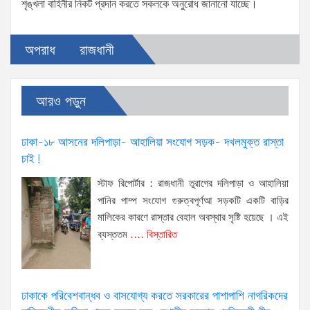
শৃঙ্খলা বাহিনীর নিকট প্রদান করতে সকলকে অনুরোধ জানানো যাচ্ছে।
অপরাধ
রাজধানী
আরও পড়ুন
ঢাকা-১৮ আসনের দলিপাড়া- আহালিয়া সংযোগ সড়ক- দখলমুক্ত রাস্তা
চাই!
স্টাফ রিপোর্টার : রাজধানী তুরাগের দলিপাড়া ও আহালিয়া
পানির পাম্প সংযোগ গুরুত্বপূর্ণআ সড়কটি একটি বাড়ির
মালিকের কারণে রাস্তার বেহাল অবস্থার সৃষ্টি হয়েছে । এই
ব্যস্ততম
.... বিস্তারিত
ঢাকাকে পরিবেশবান্ধব ও বাসযোগ্য করতে সরকারের পাশাপাশি নাগরিকদের