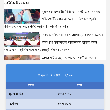
ব্যারিস্টার মীর হেলাল
প্রত্যেক অপরাধীর বিচার এ দেশেই হবে, সে যত
ঢাকাকে পরিবেশবান্ধব ও বাসযোগ্য করতে সরকারের পাশাপাশি
নাগরিকদের দায়িত্বশীল ভূমিকা পালন করতে হবে: স্থানীয় সরকার
শক্তিশালীই হোক না কেন—চট্টগ্রামে জুলাই
প্রতিমন্ত্রী মীর শাহে আলম
গণঅভ্যুত্থান দিবসে প্রতিমন্ত্রী ব্যারিস্টার মীর হেলাল
15 views
|
posted on August 3, 2026
ঢাকাকে পরিবেশবান্ধব ও বাসযোগ্য করতে সরকারের
ঢাকা-১৮ আসনের দলিপাড়া- আহালিয়া সংযোগ সড়ক-
পাশাপাশি নাগরিকদের দায়িত্বশীল ভূমিকা পালন
দখলমুক্ত রাস্তা চাই!
করতে হবে: স্থানীয় সরকার প্রতিমন্ত্রী মীর শাহে আলম
14 views
|
posted on August 6, 2026
আমরা মালিক নই, দেশের ১৮ কোটি জনগণের
সেবক: ভূমি প্রতিমন্ত্রী ব্যারিস্টার মীর হেলাল
‘তরুণদের উৎসাহ দিলেন যুব ও ক্রীড়া প্রতিমন্ত্রী, এলজিআরডি
প্রতিমন্ত্রী, জনপ্রশাসন প্রতিমন্ত্রীসহ বগুড়ার সংসদ সদস্যরা’
অহেতুক প্রকল্প নয়, পাহাড়িদের জীবনমান উন্নয়নে
শুক্রবার, ৭ আগস্ট, ২০২৬
13 views
|
posted on August 2, 2026
বাস্তবভিত্তিক কার্যকর উদ্যোগ নেয়ার আহ্বান
ওয়াক্ত
সময়
পার্বত্য প্রতিমন্ত্রীর
সুবহে সাদিক
ভোর ৫:০৯
দক্ষিণখানে সেই নারী চিকিৎসককে খুনের মামলায়
সূর্যোদয়
ভোর ৬:৩১
গ্রেপ্তার তার স্বামী সোহেল রানার দুই দিনের রিমান্ড