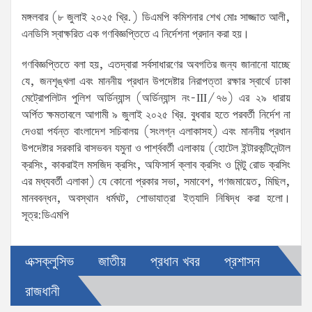
মঙ্গলবার (৮ জুলাই ২০২৫ খ্রি.) ডিএমপি কমিশনার শেখ মোঃ সাজ্জাত আলী,
এনডিসি স্বাক্ষরিত এক গণবিজ্ঞপ্তিতে এ নির্দেশনা প্রদান করা হয়।
গণবিজ্ঞপ্তিতে বলা হয়, এতদ্বারা সর্বসাধারণের অবগতির জন্য জানানো যাচ্ছে
যে, জনশৃঙ্খলা এবং মাননীয় প্রধান উপদেষ্টার নিরাপত্তা রক্ষার স্বার্থে ঢাকা
মেট্রোপলিটন পুলিশ অর্ডিন্যান্স (অর্ডিন্যান্স নং-III/৭৬) এর ২৯ ধারায়
অর্পিত ক্ষমতাবলে আগামী ৯ জুলাই ২০২৫ খ্রি. বুধবার হতে পরবর্তী নির্দেশ না
দেওয়া পর্যন্ত বাংলাদেশ সচিবালয় (সংলগ্ন এলাকাসহ) এবং মাননীয় প্রধান
উপদেষ্টার সরকারি বাসভবন যমুনা ও পার্শ্ববর্তী এলাকায় (হোটেল ইন্টারকন্টিনেন্টাল
ক্রসিং, কাকরাইল মসজিদ ক্রসিং, অফিসার্স ক্লাব ক্রসিং ও মিন্টু রোড ক্রসিং
এর মধ্যবর্তী এলাকা) যে কোনো প্রকার সভা, সমাবেশ, গণজমায়েত, মিছিল,
মানববন্ধন, অবস্থান ধর্মঘট, শোভাযাত্রা ইত্যাদি নিষিদ্ধ করা হলো।
সূত্র:ডিএমপি
এক্সক্লুসিভ
জাতীয়
প্রধান খবর
প্রশাসন
রাজধানী