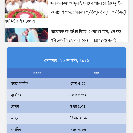
জনআকাঙ্ক্ষা ও জুলাই সনদের আলোকে বৈষম্যহীন
বাংলাদেশ গড়তে সরকার প্রতিশ্রুতিবদ্ধ- প্রতিমন্ত্রী
ব্যারিস্টার মীর হেলাল
প্রত্যেক অপরাধীর বিচার এ দেশেই হবে, সে যত
শক্তিশালীই হোক না কেন—চট্টগ্রামে জুলাই
গণঅভ্যুত্থান দিবসে প্রতিমন্ত্রী ব্যারিস্টার মীর হেলাল
ঢাকাকে পরিবেশবান্ধব ও বাসযোগ্য করতে সরকারের
সোমবার, ১০ আগস্ট, ২০২৬
পাশাপাশি নাগরিকদের দায়িত্বশীল ভূমিকা পালন
ওয়াক্ত
সময়
করতে হবে: স্থানীয় সরকার প্রতিমন্ত্রী মীর শাহে আলম
সুবহে সাদিক
ভোর ৫:১১
আমরা মালিক নই, দেশের ১৮ কোটি জনগণের
সূর্যোদয়
ভোর ৬:৩২
সেবক: ভূমি প্রতিমন্ত্রী ব্যারিস্টার মীর হেলাল
অহেতুক প্রকল্প নয়, পাহাড়িদের জীবনমান উন্নয়নে
যোহর
দুপুর ১:০৪
বাস্তবভিত্তিক কার্যকর উদ্যোগ নেয়ার আহ্বান
আছর
বিকাল ৪:২৯
পার্বত্য প্রতিমন্ত্রীর
মাগরিব
সন্ধ্যা ৭:৩৫