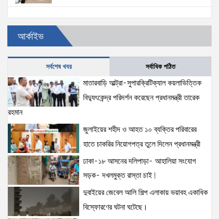
প্রত্যেক অপরাধীর বিচার এ দেশেই হবে, সে যত শক্তিশালীই
আর্কাইভ
হোক না কেন—চট্টগ্রামে জুলাই গণঅভ্যুত্থান দিবসে প্রতিমন্ত্রী
ব্যারিস্টার মীর হেলাল
7 views
|
posted on August 5, 2026
সর্বশেষ খবর
সর্বাধিক পঠিত
জনআকাঙ্ক্ষা ও জুলাই সনদের আলোকে বৈষম্যহীন বাংলাদেশ
মাতারবাড়ি আল্ট্রা-সুপারক্রিটিক্যাল কয়লাভিত্তিক
গড়তে সরকার প্রতিশ্রুতিবদ্ধ- প্রতিমন্ত্রী ব্যারিস্টার মীর হেলাল
বিদ্যুৎকেন্দ্র পরিদর্শন করেছেন প্রধানমন্ত্রী তারেক
6 views
|
posted on August 5, 2026
রহমান
জুলাইয়ের শহীদ ও আহত ১০ ব্যক্তির পরিবারের
হাতে চাকরির নিয়োগপত্র তুলে দিলেন প্রধানমন্ত্রী
ঢাকা-১৮ আসনের দলিপাড়া- আহালিয়া সংযোগ
সড়ক- দখলমুক্ত রাস্তা চাই!
দুবাইয়ের জেবেল আলি শিল্প এলাকায় ভয়াবহ একাধিক
বিস্ফোরণের ঘটনা ঘটেছে।