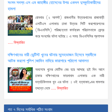
সংসদ সদস্য এস এম জাহাঙ্গীর হোসেনের উপর একদল দুস্কৃতিকারীদের
হামলা
রোববার (২ আগস্ট) রাজধানীর উত্তরখানের রাজাবাড়ী
এসটিএস এলাকায় ঢাকা উত্তর সিটি করপোরেশনের
(ডিএনসিসি) পরিচ্ছন্নতা কার্যক্রম পরিচালনাকে কেন্দ্র
করে সংঘর্ষের ঘটনা ঘটেছে। এ সময় ডিএনসিসির প্রশাসক
.... বিস্তারিত
দক্ষিণখানের নারী ডেন্টিস্ট খুনের ঘটনায় সন্দেহভাজন হিসেবে স্বামীকে
আটক করলো পুলিশ!জামিন নাদিয়ে কারাগারে পাঠালো আদালত
অবশেষে খুনের মোটিভ বের হয়ে আসছে দুই দিন আগে
ঢাকার দক্ষিণখানের ফায়দাবাদ এলাকায় এক নারী
দন্তচিকিৎসক খুন এর ঘটনা । ওই হত্যাকাণ্ডের মামলার
তদন্তে নেমে
.... বিস্তারিত
গত ৭ দিনের সর্বাধিক পঠিত সংবাদ