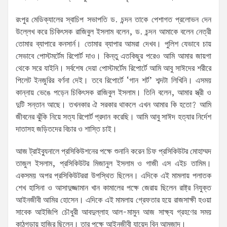
রংপুর মেডিক্যালের স্বাচিপ সভাপতি ড. চন্দন তাকে পেশাগত প্রলোভন দেন
উল্লেখ করে চিকিৎসক রাজিবুল ইসলাম বলেন, ড. চন্দন আমাকে বলেন নেত্রী
তোমার ব্যাপারে কনসার্ন। তোমার ব্যাপার আমরা দেখব। পুলিশ যেভাবে চায়
সেভাবে পোস্টমর্টেম রিপোর্ট দাও। কিন্তু এতকিছুর পরেও আমি আমার জায়গা
থেকে সরে যাইনি। সর্বশেষ দেয়া পোস্টমর্টেম রিপোর্টে আমি আবু সাঈদের শরীরে
পিলেট ইনজুরির বর্ণনা দেই। তবে রিপোর্টে ‘গান শর্ট’ শব্দটা লিখিনি। এসময়
কান্নায় ভেঙে পড়েন চিকিৎসক রাজিবুল ইসলাম। তিনি বলেন, আমার স্ত্রী ও
দুটি সন্তান আছে। তখনকার ঐ সরকার থাকলে এখন আমার কি হতো? আমি
জীবনের ঝুঁকি নিয়ে সত্য রিপোর্ট প্রদান করেছি। আমি আবু সাঈদ হত্যার নির্দেশ
দাতাসহ জড়িতদের বিচার ও শাস্তি চাই।
আজ ট্রাইব্যুনালে প্রসিকিউশনের পক্ষে শুনানি করেন চিফ প্রসিকিউটর মোহাম্মদ
তাজুল ইসলাম, প্রসিকিউটর মিজানুল ইসলাম ও গাজী এস এইচ তামিম।
একসময় অপর প্রসিকিউটররা উপস্থিত ছিলেন। এদিকে এই মামলায় পলাতক
শেখ হাসিনা ও আসাদুজ্জামান খান কামালের পক্ষে জেরায় ছিলেন রাষ্ট্র নিযুক্ত
আইনজীবী আমির হোসেন। এদিকে এই মামলায় গ্রেফতার হয়ে রাজসাক্ষী হওয়া
সাবেক আইজিপি চৌধুরী আবদুল্লাহ আল-মামুন আজ সাক্ষ্য গ্রহণের সময়
কাঠগড়ায় হাজির ছিলেন। তার পক্ষে আইনজীবী যায়েদ বিন আমজাদ।