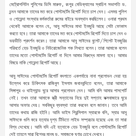
মেট্রোপলিটন পুলিশের ডিসি মারুফ, রংপুর মেডিক্যালের স্বাচিপ সভাপতি ড.
চন্দন আমাকে তাদের মত করে পোস্টমর্টেম রিপোর্ট দিতে চাপ দেন। এসময় পুলিশ
ও গোয়েন্দা সংস্থার কর্মকর্তারা রুমের বাইরে অবস্থান করছিলেন। ওনারা প্রথম
থেকেই আমাকে বলেন যে, আবু সাঈদের মাথা ইনজুরি আছে সেটা ফোকাস
করতে হবে। তারা আমাকে তাদের মত করে পোস্টমর্টেম রিপোর্ট দিতে চাপ দেন ও
ভয়ভীতি প্রদর্শন করেন। তারা আমাকে আবু সাঈদের বুলেট/পিলেট ইনজুরির
পরিবর্তে হেড ইনজুরি ও নিউরোজেনিক শক লিখতে বলেন। তারা আমাকে বলেন
তাদের মতো পোস্টমর্টেম রিপোর্ট না দিলে আমার বিরুদ্ধে মামলা হবে। আমার
বিষয়ে নাকি গোয়েন্দা রিপোর্ট আছে।
আবু সাঈদের পোস্টমর্টেম রিপোর্ট বদলাতে একপর্যায়ে নানা প্রলোভন দেয়া হয়
উল্লেখ করে চিকিৎসক রাজিবুল ইসলাম জবানবন্দিতে বলেন, তারা আমাকে
সিঙ্গাপুর ও থাইল্যান্ড ঘুরে আসার প্রলোভন দেন। আমি বলি আমার পাসপোর্ট
নেই। তখন তারা আমাকে স্ত্রী সন্তানের নিয়ে দুই সপ্তাহ কক্সবাজারে ঘুরে
আসার অফার দেয়। সবকিছুর ব্যবস্থা তারা করবেন বলে জানান। তবে আমি
তাদের কথায় রাজি হইনি। আমি ভাইস প্রিন্সিপাল স্যারকে বলি, স্যার আবু
সাঈদকে গুলি করে হত্যার দৃশ্য টিভিতে লাইভ সম্প্রচার হয়েছে এবং তা সারা
বিশ্ব দেখেছে। আমি যদি এই হত্যাকে হেড ইনজুরি বলে পোস্টমর্টেম রিপোর্ট
দেই তাহলে সারা বিশ্বের মানুষ ড. সমাজকে ঘৃণার চোখে দেখবে।