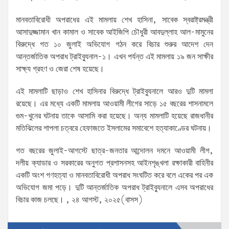
মানবতাবিরোধী অপরাধের এই মামলায় শেখ হাসিনা, সাবেক স্বরাষ্ট্রমন্ত্রী
আসাদুজ্জামান খান কামাল ও সাবেক আইজিপি চৌধুরী আবদুল্লাহ আল-মামুনের
বিরুদ্ধে গত ১০ জুলাই অভিযোগ গঠন করে বিচার শুরুর আদেশ দেন
আন্তর্জাতিক অপরাধ ট্রাইব্যুনাল-১। এখন পর্যন্ত এই মামলায় ১৯ জন সাক্ষীর
সাক্ষ্য গ্রহণ ও জেরা শেষ হয়েছে।
এই মামলাটি ছাড়াও শেখ হাসিনার বিরুদ্ধে ট্রাইব্যুনালে আরও দুটি মামলা
রয়েছে। এর মধ্যে একটি মামলায় আওয়ামী লীগের সাড়ে ১৫ বছরের শাসনামলে
গুম-খুনের ঘটনায় তাকে আসামি করা হয়েছে। অন্য মামলাটি হয়েছে রাজধানীর
মতিঝিলের শাপলা চত্বরে হেফাজতে ইসলামের সমাবেশে হত্যাকাণ্ডের ঘটনায়।
গত বছরের জুলাই-আগস্টে ছাত্র-জনতার আন্দোলন দমনে আওয়ামী লীগ,
দলীয় ক্যাডার ও সরকারের অনুগত প্রশাসনসহ আইনশৃঙ্খলা রক্ষাকারী বাহিনীর
একটি অংশ গণহত্যা ও মানবতাবিরোধী অপরাধ সংঘটিত করে বলে একের পর এক
অভিযোগ জমা পড়ে। দুটি আন্তর্জাতিক অপরাধ ট্রাইব্যুনালে এসব অপরাধের
বিচার কাজ চলছে। , ২৪ আগস্ট, ২০২৫(বাসস)