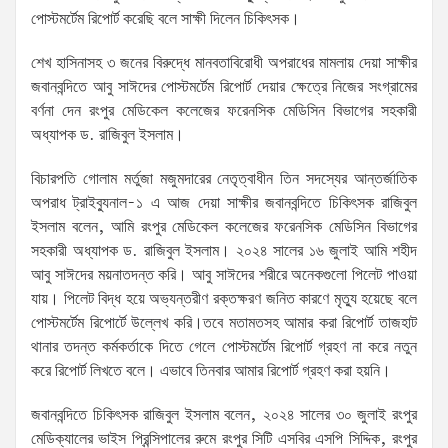
পোস্টমর্টেম রিপোর্ট করেছি বলে সাক্ষী দিলেন চিকিৎসক।
শেখ হাসিনাসহ ৩ জনের বিরুদ্ধে মানবতাবিরোধী অপরাধের মামলায় দেয়া সাক্ষীর
জবানবন্দিতে আবু সাঈদের পোস্টমর্টেম রিপোর্ট দেয়ার ক্ষেত্রে নিজের সংগ্রামের
বর্ণনা দেন রংপুর মেডিকেল কলেজের ফরেনসিক মেডিসিন বিভাগের সহকারী
অধ্যাপক ড. রাজিবুল ইসলাম।
বিচারপতি গোলাম মর্তুজা মজুমদারের নেতৃত্বাধীন তিন সদস্যের আন্তর্জাতিক
অপরাধ ট্রাইব্যুনাল-১ এ আজ দেয়া সাক্ষীর জবানবন্দিতে চিকিৎসক রাজিবুল
ইসলাম বলেন, আমি রংপুর মেডিকেল কলেজের ফরেনসিক মেডিসিন বিভাগের
সহকারী অধ্যাপক ড. রাজিবুল ইসলাম। ২০২৪ সালের ১৬ জুলাই আমি শহীদ
আবু সাঈদের ময়নাতদন্ত করি। আবু সাঈদের শরীরে অনেকগুলো পিলেট পাওয়া
যায়। পিলেট বিদ্ধ হয়ে অভ্যন্তরীণ রক্তক্ষরণ জনিত কারণে মৃত্যু হয়েছে বলে
পোস্টমর্টেম রিপোর্টে উল্লেখ করি।তবে মতামতসহ আমার করা রিপোর্ট তাজহাট
থানার তদন্ত কর্মকর্তাকে দিতে গেলে পোস্টমর্টেম রিপোর্ট গ্রহণ না করে নতুন
করে রিপোর্ট লিখতে বলে। এভাবে তিনবার আমার রিপোর্ট গ্রহণ করা হয়নি।
জবানবন্দিতে চিকিৎসক রাজিবুল ইসলাম বলেন, ২০২৪ সালের ৩০ জুলাই রংপুর
মেডিক্যালের ভাইস প্রিন্সিপালের রুমে রংপুর সিটি এসবির এসপি সিদ্দিক, রংপুর