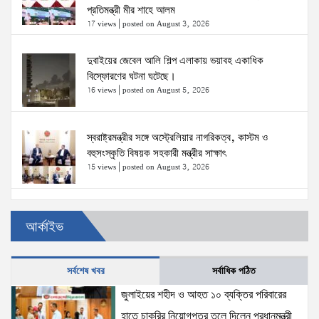
প্রতিমন্ত্রী মীর শাহে আলম
17 views
|
posted on August 3, 2026
দুবাইয়ের জেবেল আলি শিল্প এলাকায় ভয়াবহ একাধিক
বিস্ফোরণের ঘটনা ঘটেছে।
16 views
|
posted on August 5, 2026
স্বরাষ্ট্রমন্ত্রীর সঙ্গে অস্ট্রেলিয়ার নাগরিকত্ব, কাস্টম ও
বহুসংস্কৃতি বিষয়ক সহকারী মন্ত্রীর সাক্ষাৎ
15 views
|
posted on August 3, 2026
ঢাকা-১৮ আসনের দলিপাড়া- আহালিয়া সংযোগ সড়ক-
আর্কাইভ
দখলমুক্ত রাস্তা চাই!
15 views
|
posted on August 6, 2026
সর্বশেষ খবর
সর্বাধিক পঠিত
জুলাইয়ের শহীদ ও আহত ১০ ব্যক্তির পরিবারের হাতে চাকরির
জুলাইয়ের শহীদ ও আহত ১০ ব্যক্তির পরিবারের
নিয়োগপত্র তুলে দিলেন প্রধানমন্ত্রী
হাতে চাকরির নিয়োগপত্র তুলে দিলেন প্রধানমন্ত্রী