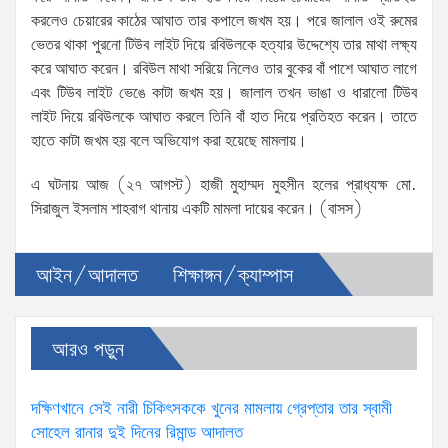
করলেও চেয়ারের কাঠের আঘাত তার কপালে জখম হয়। পরে জালাল ওই রুমের
ভেতর থাকা পুরনো টিউব লাইট দিয়ে রবিউলকে হত্যার উদ্দেশ্যে তার মাথা লক্ষ্য
করে আঘাত করেন। রবিউল মাথা সরিয়ে নিলেও তার বুকের বাঁ পাশে আঘাত লাগে
এবং টিউব লাইট ভেঙে কাটা জখম হয়। জালাল তখন ভাঙা ও ধারালো টিউব
লাইট দিয়ে রবিউলকে আঘাত করলে তিনি বাঁ হাত দিয়ে প্রতিহত করেন। তাতে
হাতে কাটা জখম হয় বলে অভিযোগ করা হয়েছে মামলায়।
এ ঘটনায় আজ (২৭ আগস্ট) হাজী মুহাম্মদ মুহসীন হলের প্রাধ্যক্ষ মো.
সিরাজুল ইসলাম শাহবাগ থানায় একটি মামলা দায়ের করেন। (বাসস)
আইন/আদালত
শিক্ষাঙ্গন/ক্যাম্পাস
আরও পড়ুন
দক্ষিণখানে সেই নারী চিকিৎসককে খুনের মামলায় গ্রেপ্তার তার স্বামী
সোহেল রানার দুই দিনের রিমান্ড আদালত