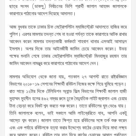
ছাত্র সংসদ (ডাকসু) নির্বাচনের ভিপি প্রার্থী জালাল আহমদ জালালকে
কারাগারে পাঠানোর আদেশ দিয়েছে আদালত।
আজ বুধবার তাকে ঢাকার চিফ মেট্রোপলিটন ম্যাজিস্ট্রেট আদালতে হাজির করে
পুলিশ। এরপর মামলার তদন্ত শেষ না হওয়া পর্যন্ত তাকে কারাগারে আটক রাখার
আবেদন করেন মামলার তদন্তকারী কর্মকর্তা শাহবাগ থানার এসআই আসাদুল
ইসলাম। অপর দিকে তার আইনজীবী জামিন চেয়ে আবেদন করেন। উভয়
পক্ষের শুনানি শেষে ঢাকার মেট্রোপলিটন ম্যাজিস্ট্রেট মিনহাজুর রহমান তার
জামিন আবেদন নামঞ্জুর করে কারাগারে পাঠানোর আদেশ দেন।
মামলার অভিযোগ থেকে জানা যায়, গতকাল ২৭ আগস্ট রাতে রাষ্ট্রবিজ্ঞান
বিভাগের ২০১৮-১৯ সেশনের শিক্ষার্থী রবিউল নিজের কক্ষে গিয়ে ঘুমিয়ে পড়েন।
রাত সাড়ে ১২টার দিকে টেলিভিশন অ্যান্ড ফিল্ম বিভাগের শিক্ষার্থী জালাল হাজী
মুহাম্মদ মুহসীন হলের ৪৬২ নম্বর রুমে ঢুকে বৈদ্যুতিক লাইট জ্বালান এবং চেয়ার
টানা হেচড়া করে বিকট শব্দ করতে শুরু করেন। তাতে রবিউলের ঘুম ভেঙে যায়।
তিনি জালালকে বলেন, ভাই সকালে আমি লাইব্রেরিতে যাব, আপনি একটু
আস্তে শব্দ করেন। জালাল তাতে ক্ষিপ্ত হয়ে রবিউলের সঙ্গে তর্ক শুরু করেন
এবং এক পর্যায়ে রবিউলকে হত্যা করার উদ্দেশ্যে কাঠের চেয়ার দিয়ে মাথা লক্ষ্য
করে আঘাত করেন। রবিউল তার হাত দিয়ে কাঠের চেয়ারের আঘাত প্রতিহত