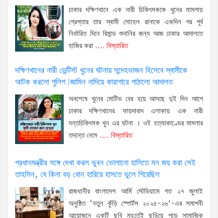
ঢাকার দক্ষিণখানে এক নারী চিকিৎসককে খুনের মামলায়
গ্রেপ্তার তার স্বামী সোহেল রানাকে একদিন পর পূর্ব
নির্ধারিত দিনে রিমান্ড শুনানির জন্য আজ ঢাকার আদালতে
হাজির করা
.... বিস্তারিত
দক্ষিণখানের নারী ডেন্টিস্ট খুনের ঘটনায় সন্দেহভাজন হিসেবে স্বামীকে
আটক করলো পুলিশ!জামিন নাদিয়ে কারাগারে পাঠালো আদালত
অবশেষে খুনের মোটিভ বের হয়ে আসছে দুই দিন আগে
ঢাকার দক্ষিণখানের ফায়দাবাদ এলাকায় এক নারী
দন্তচিকিৎসক খুন এর ঘটনা । ওই হত্যাকাণ্ডের মামলার
তদন্তে নেমে
.... বিস্তারিত
প্রধানমন্ত্রীর সঙ্গে দেখা করল ভুবন ভোলানো হাসিতে মন জয় করা সেই
তাহসিন, যে কিনা বড় বোন হারিয়ে হাসতে ভুলে গিয়েছিল
রাজধানীর বাংলাদেশ আর্মি স্টেডিয়ামে গত ২৭ জুলাই
অনুষ্ঠিত ‘নতুন কুঁড়ি স্পোর্টস ২০২৫-২৬’-এর সমাপনী
আয়োজনে একটি ছবি মুহূর্তেই ছড়িয়ে পড়ে সামাজিক