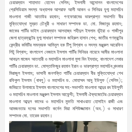
চেয়ারম্যান শাহাদাত হোসেন সেলিম; ইসলামী আন্দোলন বাংলাদেশের
প্রেসিডিয়াম সদস্য অধ্যাপক আশরাফ আলী আকন ও সিনিয়র যুগ্ম মহাসচিব
মাওলানা গাজী আতাউর রহমান; গণফোরামের ভারপ্রাপ্ত সভাপতি বীর
মুক্তিযোদ্ধা সুব্রত চৌধুরী ও সাধারণ সম্পাদক ডা. মো. মিজানুর রহমান;
জাকের পার্টির ভাইস চেয়ারম্যান আলহাজ্ব শহীদুল ইসলাম ভূঁইয়া ও গাজীপুর
জেলা ছাত্রফ্রন্টের যুগ্ম সাধারণ সম্পাদক জহিরুল হাসান শেখ; জাতীয় গণফ্রন্টের
কেন্দ্রীয় কমিটির সমন্বয়ক আমিনুল হক টিপু বিশ্বাস ও সদস্য মঞ্জুরুল আরেফিন
লিটু বিশ্বাস; বাংলাদেশ নেজামে ইসলাম পার্টির সিনিয়র নায়েবে আমীর মাওলানা
আবদুল মাজেদ আতহারী ও মহাসচিব মাওলানা মুসা বিন ইযহার; বাংলাদেশ লেবার
পার্টির চেয়ারম্যান ডা. মোস্তাফিজুর রহমান ইরান ও ভারপ্রাপ্ত মহাসচিব খন্দকার
মিরাজুল ইসলাম; ভাসানী জনশক্তি পার্টির চেয়ারম্যান বীর মুক্তিযোদ্ধা শেখ
রফিকুল ইসলাম (বাবলু) ও মহাসচিব ড. মোহাম্মদ আবু ইউসুফ (সেলিম);
জমিয়তে উলামায়ে ইসলাম বাংলাদেশের সহ-সভাপতি মাওলানা আব্দুর রব ইউসুফী
ও মহাসচিব মাওলানা মঞ্জুরুল ইসলাম আফেন্দী; ইসলামী ঐক্যজোটের চেয়ারম্যান
মাওলানা আব্দুল কাদের ও মহাসচিব মুফতি সাখাওয়াত হোসাইন রাজী এবং
আমজনতার দলের সভাপতি কর্নেল মিয়া মশিউজ্জামান (অব.) ও সাধারণ
সম্পাদক মো. তারেক রহমান।