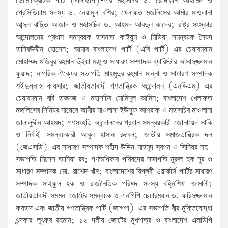
ডেমোক্রেটিক পার্টি (এলডিপি)-এর মহাসচিব ড. রেদোয়ান আহমেদ ও
প্রেসিডিয়াম সদস্য ড. নেয়ামূল বশির; খেলাফত মজলিসের আমীর মাওলানা
আব্দুল বাছিত আজাদ ও মহাসচিব ড. আহমদ আবদুল কাদের; রাষ্ট্র সংস্কার
আন্দোলনের প্রধান সমন্বয়ক হাসনাত কাইয়ুম ও মিডিয়া সমন্বয়ক সৈয়দ
হাসিবউদ্দীন হোসেন; আমার বাংলাদেশ পার্টি (এবি পার্টি)-এর চেয়ারম্যান
মোহাম্মদ মজিবুর রহমান ভূঁইয়া মঞ্জু ও সাধারণ সম্পাদক ব্যারিস্টার আসাদুজ্জামান
ফুয়াদ; নাগরিক ঐক্যের সভাপতি মাহমুদুর রহমান মান্না ও সাধারণ সম্পাদক
শহীদুল্লাহ কায়সার; জাতীয়তাবাদী গণতান্ত্রিক আন্দোলন (এনডিএম)-এর
চেয়ারম্যান ববি হাজ্জাজ ও মহাসচিব মোমিনুল আমিন; বাংলাদেশ খেলাফত
মজলিসের সিনিয়র নায়েবে আমীর মাওলানা ইউসুফ আশরাফ ও মহাসচিব মাওলানা
জালালুদ্দীন আহমদ; গণসংহতি আন্দোলনের প্রধান সমন্বয়কারী জোনায়েদ সাকি
ও নির্বাহী সমন্বয়কারী আবুল হাসান রুবেল; জাতীয় সমাজতান্ত্রিক দল
(জেএসডি)-এর সাধারণ সম্পাদক শহীদ উদ্দিন মাহমুদ স্বপন ও সিনিয়র সহ-
সভাপতি মিসেস তানিয়া রব; গণঅধিকার পরিষদের সভাপতি নুরুল হক নুর ও
সাধারণ সম্পাদক মো. রাশেদ খাঁন; বাংলাদেশের বিপ্লবী ওয়ার্কার্স পার্টির সাধারণ
সম্পাদক সাইফুল হক ও রাজনৈতিক পরিষদ সদস্য বহ্নিশিখা জামালী;
জাতীয়তাবাদী সমমনা জোটের সমন্বয়ক ও এনপিপি চেয়ারম্যান ড. ফরিদুজ্জামান
ফরহাদ এবং জাতীয় গণতান্ত্রিক পার্টি (জাগপা)-এর সভাপতি বীর মুক্তিযোদ্ধা
খন্দকার লুৎফর রহমান; ১২ দলীয় জোটের মুখপাত্র ও বাংলাদেশ এলডিপি