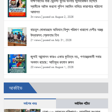
দক্ষিণখানের নারী ডেন্টিস্ট খুনের ঘটনায় সন্দেহভাজন হিসেবে
স্বামীকে আটক করলো পুলিশ!জামিন নাদিয়ে কারাগারে পাঠালো
আদালত
34 views
|
posted on August 2, 2026
বায়তুল মোকাররমে অভিযান:বিপুল পরিমাণ ধারালো দেশীয় অস্ত্র
উদ্ধারসহ গ্রেফতার তিন
21 views
|
posted on July 31, 2026
জুলাই আন্দোলন কারও একার কৃতিত্ব নয়, গণতন্ত্রকামী সবার
অবদান রয়েছে: আতিকুর রহমান রুমন
20 views
|
posted on August 1, 2026
উত্তরখানে ডিএনসিসি প্রশাসক মো. শফিকুল ও ঢাকা-১৮
আর্কাইভ
আসনের সংসদ সদস্য এস এম জাহাঙ্গীর হোসেনের উপর একদল
দুস্কৃতিকারীদের হামলা
20 views
|
posted on August 2, 2026
সর্বশেষ খবর
সর্বাধিক পঠিত