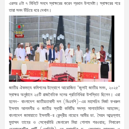
এরপর ৫টা ৭ মিনিটে সনদে স্বাক্ষরের করেন প্রধান উপদেষ্টা। স্বাক্ষরের পরে
তারা সনদ উঁচিয়ে ধরে দেখান।
জাতীয় ঐকমত্য কমিশনের উদ্যোগে আয়োজিত ‘জুলাই জাতীয় সনদ, ২০২৫’
স্বাক্ষর অনুষ্ঠানে ২৫টি রাজনৈতিক দলের প্রতিনিধিরা উপস্থিত ছিলেন। এরা
হলেন- বাংলাদেশ জাতীয়তাবাদী দল (বিএনপি)-এর মহাসচিব মির্জা ফখরুল
ইসলাম আলমগীর ও জাতীয় স্থায়ী কমিটির সদস্য সালাহউদ্দিন আহমেদ;
বাংলাদেশ জামায়াতে ইসলামী-র কেন্দ্রীয় নায়েবে আমীর ডা. সৈয়দ আব্দুল্লাহ
মুহাম্মদ তাহের ও সেক্রেটারি জেনারেল মিয়া গোলাম পরওয়ার; লিবারেল