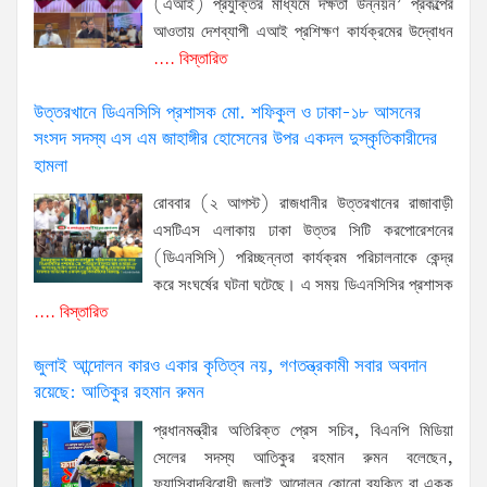
(এআই) প্রযুক্তির মাধ্যমে দক্ষতা উন্নয়ন’ প্রকল্পের
আওতায় দেশব্যাপী এআই প্রশিক্ষণ কার্যক্রমের উদ্বোধন
.... বিস্তারিত
উত্তরখানে ডিএনসিসি প্রশাসক মো. শফিকুল ও ঢাকা-১৮ আসনের
সংসদ সদস্য এস এম জাহাঙ্গীর হোসেনের উপর একদল দুস্কৃতিকারীদের
হামলা
রোববার (২ আগস্ট) রাজধানীর উত্তরখানের রাজাবাড়ী
এসটিএস এলাকায় ঢাকা উত্তর সিটি করপোরেশনের
(ডিএনসিসি) পরিচ্ছন্নতা কার্যক্রম পরিচালনাকে কেন্দ্র
করে সংঘর্ষের ঘটনা ঘটেছে। এ সময় ডিএনসিসির প্রশাসক
.... বিস্তারিত
জুলাই আন্দোলন কারও একার কৃতিত্ব নয়, গণতন্ত্রকামী সবার অবদান
রয়েছে: আতিকুর রহমান রুমন
প্রধানমন্ত্রীর অতিরিক্ত প্রেস সচিব, বিএনপি মিডিয়া
সেলের সদস্য আতিকুর রহমান রুমন বলেছেন,
ফ্যাসিবাদবিরোধী জুলাই আন্দোলন কোনো ব্যক্তি বা একক