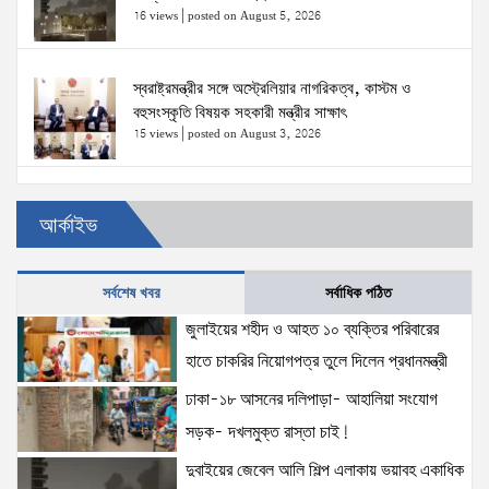
16 views
|
posted on August 5, 2026
স্বরাষ্ট্রমন্ত্রীর সঙ্গে অস্ট্রেলিয়ার নাগরিকত্ব, কাস্টম ও
বহুসংস্কৃতি বিষয়ক সহকারী মন্ত্রীর সাক্ষাৎ
15 views
|
posted on August 3, 2026
ঢাকা-১৮ আসনের দলিপাড়া- আহালিয়া সংযোগ সড়ক-
আর্কাইভ
দখলমুক্ত রাস্তা চাই!
15 views
|
posted on August 6, 2026
সর্বশেষ খবর
সর্বাধিক পঠিত
জুলাইয়ের শহীদ ও আহত ১০ ব্যক্তির পরিবারের হাতে চাকরির
জুলাইয়ের শহীদ ও আহত ১০ ব্যক্তির পরিবারের
নিয়োগপত্র তুলে দিলেন প্রধানমন্ত্রী
হাতে চাকরির নিয়োগপত্র তুলে দিলেন প্রধানমন্ত্রী
15 views
|
posted on August 8, 2026
ঢাকা-১৮ আসনের দলিপাড়া- আহালিয়া সংযোগ
সড়ক- দখলমুক্ত রাস্তা চাই!
আইনশৃঙ্খলা পরিস্থিতি সম্পূর্ণ নিয়ন্ত্রণে রয়েছে: স্বরাষ্ট্রমন্ত্রী
12 views
|
posted on August 3, 2026
দুবাইয়ের জেবেল আলি শিল্প এলাকায় ভয়াবহ একাধিক