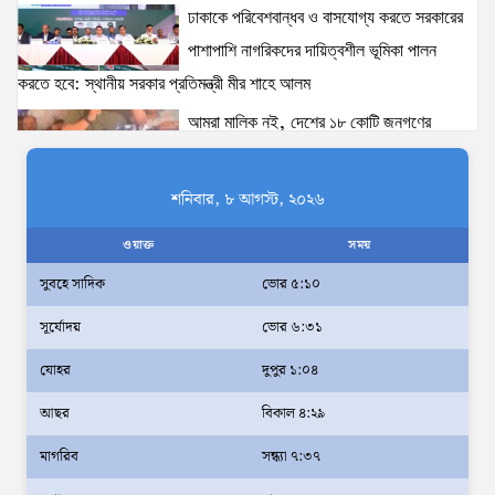
ঢাকাকে পরিবেশবান্ধব ও বাসযোগ্য করতে সরকারের
আইনশৃঙ্খলা পরিস্থিতি সম্পূর্ণ নিয়ন্ত্রণে রয়েছে: স্বরাষ্ট্রমন্ত্রী
পাশাপাশি নাগরিকদের দায়িত্বশীল ভূমিকা পালন
11 views
|
posted on August 3, 2026
করতে হবে: স্থানীয় সরকার প্রতিমন্ত্রী মীর শাহে আলম
আমরা মালিক নই, দেশের ১৮ কোটি জনগণের
যৌতুক ও মাদকমুক্ত সমাজ গঠনে নিজের পরিবার থেকেই
সেবক: ভূমি প্রতিমন্ত্রী ব্যারিস্টার মীর হেলাল
পরিবর্তনের সূচনা করতে হবে: ভূমি ও পার্বত্য চট্টগ্রাম প্রতিমন্ত্রী
অহেতুক প্রকল্প নয়, পাহাড়িদের জীবনমান উন্নয়নে
শনিবার, ৮ আগস্ট, ২০২৬
8 views
|
posted on August 2, 2026
বাস্তবভিত্তিক কার্যকর উদ্যোগ নেয়ার আহ্বান
ওয়াক্ত
সময়
পার্বত্য প্রতিমন্ত্রীর
সুবহে সাদিক
ভোর ৫:১০
দক্ষিণখানে সেই নারী চিকিৎসককে খুনের মামলায়
সূর্যোদয়
ভোর ৬:৩১
গ্রেপ্তার তার স্বামী সোহেল রানার দুই দিনের রিমান্ড
আদালত
যোহর
দুপুর ১:০৪
আইনশৃঙ্খলা পরিস্থিতি সম্পূর্ণ নিয়ন্ত্রণে রয়েছে:
আছর
বিকাল ৪:২৯
স্বরাষ্ট্রমন্ত্রী
মাগরিব
সন্ধ্যা ৭:৩৭
স্বরাষ্ট্রমন্ত্রীর সঙ্গে অস্ট্রেলিয়ার নাগরিকত্ব, কাস্টম