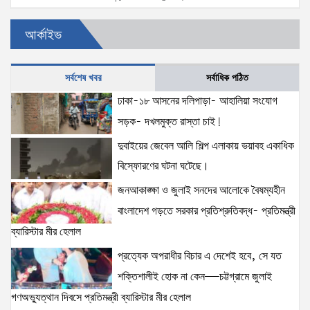
আর্কাইভ
স্বরাষ্ট্রমন্ত্রীর সঙ্গে অস্ট্রেলিয়ার নাগরিকত্ব, কাস্টম ও
বহুসংস্কৃতি বিষয়ক সহকারী মন্ত্রীর সাক্ষাৎ
15 views
|
posted on August 3, 2026
সর্বশেষ খবর
সর্বাধিক পঠিত
ঢাকা-১৮ আসনের দলিপাড়া- আহালিয়া সংযোগ
ঢাকা-১৮ আসনের দলিপাড়া- আহালিয়া সংযোগ সড়ক-
সড়ক- দখলমুক্ত রাস্তা চাই!
দখলমুক্ত রাস্তা চাই!
15 views
|
posted on August 6, 2026
দুবাইয়ের জেবেল আলি শিল্প এলাকায় ভয়াবহ একাধিক
বিস্ফোরণের ঘটনা ঘটেছে।
‘তরুণদের উৎসাহ দিলেন যুব ও ক্রীড়া প্রতিমন্ত্রী, এলজিআরডি
জনআকাঙ্ক্ষা ও জুলাই সনদের আলোকে বৈষম্যহীন
প্রতিমন্ত্রী, জনপ্রশাসন প্রতিমন্ত্রীসহ বগুড়ার সংসদ সদস্যরা’
বাংলাদেশ গড়তে সরকার প্রতিশ্রুতিবদ্ধ- প্রতিমন্ত্রী
14 views
|
posted on August 2, 2026
ব্যারিস্টার মীর হেলাল
প্রত্যেক অপরাধীর বিচার এ দেশেই হবে, সে যত
দুবাইয়ের জেবেল আলি শিল্প এলাকায় ভয়াবহ একাধিক
বিস্ফোরণের ঘটনা ঘটেছে।
শক্তিশালীই হোক না কেন—চট্টগ্রামে জুলাই
14 views
|
posted on August 5, 2026
গণঅভ্যুত্থান দিবসে প্রতিমন্ত্রী ব্যারিস্টার মীর হেলাল