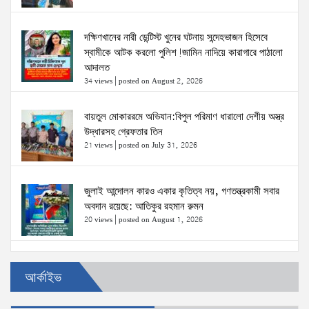
দক্ষিণখানের নারী ডেন্টিস্ট খুনের ঘটনায় সন্দেহভাজন হিসেবে
স্বামীকে আটক করলো পুলিশ!জামিন নাদিয়ে কারাগারে পাঠালো
আদালত
34 views
|
posted on August 2, 2026
বায়তুল মোকাররমে অভিযান:বিপুল পরিমাণ ধারালো দেশীয় অস্ত্র
উদ্ধারসহ গ্রেফতার তিন
21 views
|
posted on July 31, 2026
জুলাই আন্দোলন কারও একার কৃতিত্ব নয়, গণতন্ত্রকামী সবার
অবদান রয়েছে: আতিকুর রহমান রুমন
20 views
|
posted on August 1, 2026
উত্তরখানে ডিএনসিসি প্রশাসক মো. শফিকুল ও ঢাকা-১৮
আর্কাইভ
আসনের সংসদ সদস্য এস এম জাহাঙ্গীর হোসেনের উপর একদল
দুস্কৃতিকারীদের হামলা