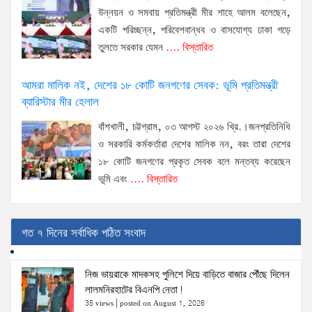
উন্নয়ন ও সমবায় প্রতিমন্ত্রী মীর শাহে আলম বলেছেন,
একটি পরিচ্ছন্ন, পরিবেশবান্ধব ও বাসযোগ্য ঢাকা গড়ে
তুলতে সরকার যেমন
.... বিস্তারিত
আমরা মালিক নই, দেশের ১৮ কোটি জনগণের সেবক: ভূমি প্রতিমন্ত্রী
ব্যারিস্টার মীর হেলাল
বাঁশখালী, চট্টগ্রাম, ০৩ আগস্ট ২০২৬ খ্রি.।জনপ্রতিনিধি
ও সরকারি কর্মকর্তারা দেশের মালিক নন, বরং তারা দেশের
১৮ কোটি জনগণের প্রকৃত সেবক বলে মন্তব্য করেছেন
ভূমি এবং
.... বিস্তারিত
গত ৭ দিনের সর্বাধিক পঠিত সংবাদ
নিজ ভায়রাকে মাদকসহ পুলিশে দিয়ে বাড়িতে বাজার পৌঁছে দিলেন
লালমনিরহাটের বিএনপি নেতা!
35 views
|
posted on August 1, 2026