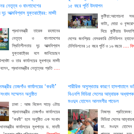
ের নেতৃত্ব ও বাংলাদেশের
১৫ বছর পূর্তি উদযাপন
দৃঢ় আত্মবিশ্বাস যুক্তরাষ্ট্রের: মাহ্দী
কুষ্টিয়া:আলোচনা 
কাটা, দোয়া ও বৃক্ষরো
প্রধানমন্ত্রী তারেক রহমানের
দিয়ে কুষ্টিয়ায় উদযা
নেতৃত্ব ও বাংলাদেশের
দেশের জনপ্রিয় বেসরকারি টেলিভিশন চ্যানে
স্থিতিশীলতায় দৃঢ় আত্মবিশ্বাস
টেলিভিশনের ১৫ বছর পূর্তি ও ১৬ বছরে
.... বি
যুক্তরাষ্ট্রের বলে জানিয়েছেন
 উপদেষ্টা ও তার কার্যালয়ের মুখপাত্র মাহ্দী
েন, প্রধানমন্ত্রীর নেতৃত্বের প্রতি
....
নমন্ত্রীর তেজগাঁও কার্যালয়ের ‘করবী’
শারীরিক অসুস্থতার কারণে হাসপাতালে ভর্
 সংবাদ সম্মেলন অনুষ্ঠিত
বিএনপি মিডিয়া সেলের আহ্বায়ক অধ্যাপক
মওদুদ হোসেন আলমগীর পাভেল
ঢাকা : আজ বিকেল সাড়ে ৩টায়
নিজস্ব প্রতিবেদক
প্রধানমন্ত্রীর তেজগাঁও কার্যালয়ের
মিডিয়া সেলের আহ্বায়
‘করবী’ হলে অনুষ্ঠিত এক সংবাদ
ডা. মওদুদ হোসেন
ানমন্ত্রীর কার্যালয়ের মুখপাত্র ড. মাহদী