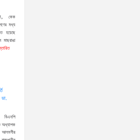
নিজের পরিবার থেকেই পরিবর্তনের
সূচনা করতে হবে: ভূমি ও পার্বত্য চট্টগ্রাম প্রতিমন্ত্রী
সভা, কেক
দক্ষিণখানের নারী ডেন্টিস্ট খুনের
পণের মধ্য
ঘটনায় সন্দেহভাজন হিসেবে
পিত হয়েছে
ল মাছরাঙা
স্বামীকে আটক করলো পুলিশ!জামিন নাদিয়ে কারাগারে
স্তারিত
পাঠালো আদালত
৫ আগস্টের স্মরণসভা সফল করতে
প্রস্তুতি সভা অনুষ্ঠিত
জুলাই আন্দোলন কারও একার
তি
কৃতিত্ব নয়, গণতন্ত্রকামী সবার
 ডা.
অবদান রয়েছে: আতিকুর রহমান রুমন
প্রধানমন্ত্রীর সঙ্গে মার্কিন বিশেষ
: বিএনপি
দূতের বৈঠক: তারেক রহমানের
ক অধ্যাপক
নেতৃত্ব ও বাংলাদেশের স্থিতিশীলতায় দৃঢ় আত্মবিশ্বাস
 আলমগীর
যুক্তরাষ্ট্রের: মাহ্দী আমিন