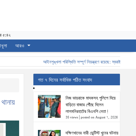
র ৫:৪২
াধুলা
আরও
আইনশৃঙ্খলা পরিস্থিতি সম্পূর্ণ নিয়ন্ত্রণে রয়েছে: স্বরাষ্ট্রমন্ত্রী
স্বরাষ্
গত ৭ দিনের সর্বাধিক পঠিত সংবাদ
নিজ ভায়রাকে মাদকসহ পুলিশে দিয়ে
 থানায়
বাড়িতে বাজার পৌঁছে দিলেন
লালমনিরহাটের বিএনপি নেতা!
35 views
|
posted on August 1, 2026
দক্ষিণখানের নারী ডেন্টিস্ট খুনের ঘটনায়