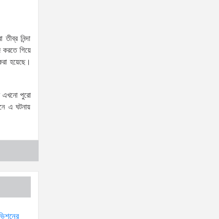
নাগরিকত্ব, কাস্টম ও বহুসংস্কৃতি
বিষয়ক সহকারী মন্ত্রীর সাক্ষাৎ
ীব্র নিন্দা
‘তরুণদের উৎসাহ দিলেন যুব ও
জ করতে গিয়ে
ক্রীড়া প্রতিমন্ত্রী, এলজিআরডি
 করা হয়েছে।
প্রতিমন্ত্রী, জনপ্রশাসন প্রতিমন্ত্রীসহ বগুড়ার সংসদ
সদস্যরা’
ি এখনো পুরো
৬,০০০ (ছয় হাজার) পিস ইয়াবা
েনে এ ঘটনায়
ট্যাবলেট , নগদ টাকা সহ জন
মাদক ব্যবসায়ীকে গ্রেফতার করেছে র‌্যাব কুষ্টিয়া
উত্তরখানে ডিএনসিসি প্রশাসক
মো. শফিকুল ও ঢাকা-১৮ আসনের
সংসদ সদস্য এস এম জাহাঙ্গীর হোসেনের উপর একদল
দুস্কৃতিকারীদের হামলা
যৌতুক ও মাদকমুক্ত সমাজ গঠনে
িভিশনের