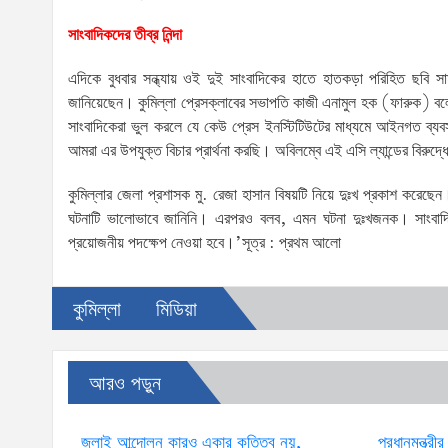
সাংবাদিকদের তীব্র নিন্দা
এদিকে বুধবার সন্ধ্যায় ওই দুই সাংবাদিকের হাতে হাতকড়া পরিহিত ছবি সা
জানিয়েছেন। কুমিল্লা প্রেসক্লাবের সভাপতি কাজী এনামুল হক (ফারুক) ব
সাংবাদিকেরা ভুল করলে যে কেউ প্রেস ইনস্টিটিউটের মাধ্যমে আইনগত ব্য
আমরা এর উপযুক্ত বিচার প্রার্থনা করছি। অবিলম্বে এই এসি ল্যান্ডের বিরুদ
কুমিল্লার জেলা প্রশাসক মু. রেজা হাসান বিষয়টি নিয়ে দুঃখ প্রকাশ কর
ঘটনাটি ভালোভাবে জানিনি। এরপরও বলব, এমন ঘটনা দুঃখজনক। সাংবাদিক
প্রয়োজনীয় পদক্ষেপ নেওয়া হবে।’সূত্র : প্রথম আলো
কুমিল্লা
মিডিয়া
আরও পড়ুন
জুলাই আন্দোলন কারও একার কৃতিত্ব নয়,
প্রধানমন্ত্রী