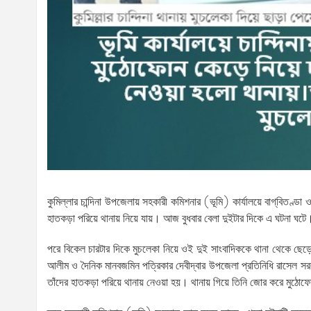
কুমিল্লার চান্দিনা উপজেলায় সহকারী কমিশনার (ভূমি) কার্যালয়ে বাগ্‌বি
হাতকড়া পরিয়ে থানায় নিয়ে যায়। আজ বুধবার বেলা দুইটার দিকে এ ঘটনা ঘটে
পরে বিকেল চারটার দিকে মুচলেকা নিয়ে ওই দুই সাংবাদিককে থানা থেকে ছেড়
আলীম ও দৈনিক মানবজমিন পত্রিকার দেবীদ্বার উপজেলা প্রতিনিধি রাসেল 
তাঁদের হাতকড়া পরিয়ে থানায় নেওয়া হয়। থানায় গিয়ে তিনি জোর করে মুঠোফ