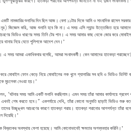
 ভুল–বুঝাবুঝির কারণে। হাতকড়া পরানোর আগপর্যন্ত জানতেন না ওই দুজন সংবাদকর্মী। প
 একটি নামজারির শুনানির দিন ছিল আজ। বেলা ১১টার দিকে আমি ও সাংবাদিক রাসেল সরকার
র) জিজ্ঞেস করি, আজ শুনানি হবে কি না। এ সময় এসি ল্যান্ড উত্তেজিত হয়ে আমাদের 
আচরণের ভিডিও ধারণের সময় তিনি টের পান। এ সময় আমার কাছ থেকে জোর করে মোবাই
িয়ে থানায় নিয়ে যেতে পুলিশকে আদেশ দেন।’
য়। এ সময় আমরা একাধিকবার বলেছি, আমরা সংবাদকর্মী। কেন আমাদের হাতকড়া পরাচ্ছেন
রে মোবাইল ফোন কেড়ে নিয়ে মোবাইলের লক খুলে গ্যালারির সব ছবি ও ভিডিও ডিলিট 
থেকে মুচলেকা নেওয়া হয়।’
ন, ‘ঘটনার সময় আমি একটি শুনানি করছিলাম। এমন সময় তাঁরা আমার কার্যালয়ে প্রবে
টা এখনই শেষ করতে হবে।” একপর্যায়ে দেখি, তাঁরা কোনো অনুমতি ছাড়াই ভিডিও শুরু 
ে তাদের উচ্ছৃঙ্খল আচরণের কারণে হাতকড়া পরায়। হাতকড়া পরানোর আগপর্যন্ত তাঁরা বলে
ুলে দিয়েছি।’
ে বিব্রতকর অবস্থায় ফেলা হয়েছে। আমি কোনোভাবেই ক্ষমতার অপব্যবহার করিনি।’