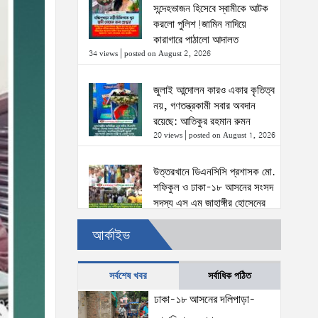
সন্দেহভাজন হিসেবে স্বামীকে আটক
করলো পুলিশ!জামিন নাদিয়ে
কারাগারে পাঠালো আদালত
34 views
|
posted on August 2, 2026
জুলাই আন্দোলন কারও একার কৃতিত্ব
নয়, গণতন্ত্রকামী সবার অবদান
রয়েছে: আতিকুর রহমান রুমন
20 views
|
posted on August 1, 2026
উত্তরখানে ডিএনসিসি প্রশাসক মো.
শফিকুল ও ঢাকা-১৮ আসনের সংসদ
সদস্য এস এম জাহাঙ্গীর হোসেনের
উপর একদল দুস্কৃতিকারীদের হামলা
আর্কাইভ
20 views
|
posted on August 2, 2026
৫ আগস্টের স্মরণসভা সফল করতে
সর্বশেষ খবর
সর্বাধিক পঠিত
প্রস্তুতি সভা অনুষ্ঠিত
ঢাকা-১৮ আসনের দলিপাড়া-
17 views
|
posted on August 1, 2026