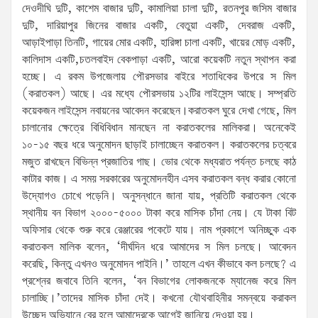
দেওদীঘি দুটি, কাশেম বাজার দুটি, কামালিয়া চালা দুটি, রতনপুর জসিম বাজার
দুটি, দারিয়াপুর জিনের বাজার একটি, বেতুয়া একটি, দেবরাজ একটি,
আড়াইপাড়া তিনটি, গায়ের মোর একটি, হারিঙ্গা চালা একটি, খায়ের মোড় একটি,
কালিদাস একটি,চতলবাইদ বেকপাড়া একটি, আরো কয়েকটি নতুন স্থাপন করা
হচ্ছে। এ রকম উপজেলায় পৌরসভার বাইরে শতাধিকের উপরে স মিল
(করাতকল) আছে। এর মধ্যে পৌরসভায় ১২টির লাইসেন্স আছে। সম্প্রতি
কয়েকজন লাইসেন্স নবায়নের আবেদন করেছেন।করাতকল ঘুরে দেখা গেছে, মিল
চালানোর ক্ষেত্রে বিধিবিধান মানছেন না করাতকলের মালিকরা। অনেকেই
১০-১৫ বছর ধরে অনুমোদন ছাড়াই চালাচ্ছেন করাতকল। করাতকলের চত্বরে
মজুত রাখছেন বিভিন্ন প্রজাতির গাছ। ভোর থেকে মধ্যরাত পর্যন্ত চলছে কাঠ
কাটার কাজ। এ সময় সরকারের অনুমোদনহীন এসব করাতকল বন্ধ করার কোনো
উদ্যোগও চোখে পড়েনি। অনুসন্ধানে জানা যায়, প্রতিটি করাতকল থেকে
স্থানীয় বন বিভাগ ২০০০-৫০০০ টাকা করে মাসিক চাঁদা নেয়। যে টাকা বিট
অফিসার থেকে শুরু করে রেঞ্জারের পকেটে যায়। নাম প্রকাশে অনিচ্ছুক এক
করাতকল মালিক বলেন, ‘দীর্ঘদিন ধরে আমাদের স মিল চলছে। আবেদন
করেছি, কিন্তু এখনও অনুমোদন পাইনি।’ তাহলে এখন কীভাবে কল চলছে? এ
প্রশ্নের জবাবে তিনি বলেন, ‘বন বিভাগের লোকজনকে ম্যানেজ করে মিল
চালাচ্ছি।’তাদের মাসিক চাঁদা দেই। কখনো যৌথবাহিনীর সমন্বয়ে করাকল
উচ্ছেদ অভিযানে বের হলে আমাদেরকে আগেই জানিয়ে দেওয়া হয়।