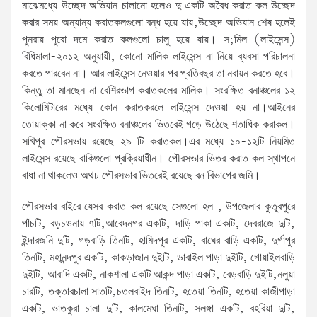
মাঝেমধ্যে উচ্ছেদ অভিযান চালানো হলেও দু একটি অবৈধ করাত কল উচ্ছেদ
করার সময় অন্যান্য করাতকলগুলো বন্ধ হয়ে যায়,উচ্ছেদ অভিযান শেষ হলেই
পুনরায় পুরো দমে করাত কলগুলো চালু হয়ে যায়। স;মিল (লাইসেন্স)
বিধিমালা-২০১২ অনুযায়ী, কোনো মালিক লাইসেন্স না নিয়ে ব্যবসা পরিচালনা
করতে পারবেন না। আর লাইসেন্স নেওয়ার পর প্রতিবছর তা নবায়ন করতে হবে।
কিন্তু তা মানছেন না বেশিরভাগ করাতকলের মালিক। সংরক্ষিত বনাঞ্চলের ১২
কিলোমিটারের মধ্যে কোন করাতকরলে লাইসেন্স দেওয়া হয় না।আইনের
তোয়াক্কা না করে সংরক্ষিত বনাঞ্চলের ভিতরেই গড়ে উঠেছে শতাধিক করাকল।
সখিপুর পৌরসভায় রয়েছে ২৯ টি করাতকল।এর মধ্যে ১০-১২টি নিয়মিত
লাইসেন্স রয়েছে বাকিগুলো প্রক্রিয়াধীন। পৌরসভার ভিতর করাত কল স্থাপনে
বাধা না থাকলেও অথচ পৌরসভার ভিতরেই রয়েছে বন বিভাগের জমি।
পৌরসভার বাইরে যেসব করাত কল রয়েছে সেগুলো হল , উপজেলার কুতুবপুরে
পাঁচটি, বড়চওনায় ৭টি,আবেদনগর একটি, দাড়ি পাকা একটি, দেবরাজে দুটি,
ইন্দারজনি দুটি, গড়বাড়ি তিনটি, হামিদপুর একটি, বাঘের বাড়ি একটি, দুর্গাপুর
তিনটি, মহানন্দপুর একটি, কাকড়াজান দুইটি, ডাবাইল পাড়া দুইটি, গোয়াইলবাড়ি
দুইটি, আবাদি একটি, নাকশালা একটি আকন্দ পাড়া একটি, বেড়বাড়ি দুইটি,নলুয়া
চারটি, তক্তারচালা সাতটি,চতলবাইদ তিনটি, হতেয়া তিনটি, হতেয়া কাজীপাড়া
একটি, ভাতকুরা চালা দুটি, কালমেঘা তিনটি, সলঙ্গা একটি, বহরিয়া দুটি,