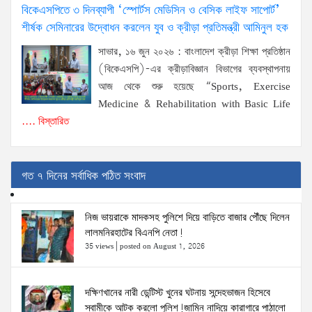
বিকেএসপিতে ৩ দিনব্যাপী ‘স্পোর্টস মেডিসিন ও বেসিক লাইফ সাপোর্ট’
শীর্ষক সেমিনারের উদ্বোধন করলেন যুব ও ক্রীড়া প্রতিমন্ত্রী আমিনুল হক
সাভার, ১৬ জুন ২০২৬ : বাংলাদেশ ক্রীড়া শিক্ষা প্রতিষ্ঠান
(বিকেএসপি)-এর ক্রীড়াবিজ্ঞান বিভাগের ব্যবস্থাপনায়
আজ থেকে শুরু হয়েছে “Sports, Exercise
Medicine & Rehabilitation with Basic Life
.... বিস্তারিত
গত ৭ দিনের সর্বাধিক পঠিত সংবাদ
নিজ ভায়রাকে মাদকসহ পুলিশে দিয়ে বাড়িতে বাজার পৌঁছে দিলেন
লালমনিরহাটের বিএনপি নেতা!
35 views
|
posted on August 1, 2026
দক্ষিণখানের নারী ডেন্টিস্ট খুনের ঘটনায় সন্দেহভাজন হিসেবে
স্বামীকে আটক করলো পুলিশ!জামিন নাদিয়ে কারাগারে পাঠালো