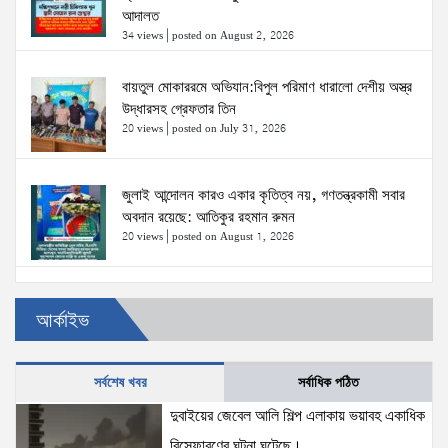
আদালত
34 views
|
posted on August 2, 2026
বায়তুল মোকাররমে অভিযান:বিপুল পরিমাণ ধারালো দেশীয় অস্ত্র
উদ্ধারসহ গ্রেফতার তিন
20 views
|
posted on July 31, 2026
জুলাই আন্দোলন কারও একার কৃতিত্ব নয়, গণতন্ত্রকামী সবার
অবদান রয়েছে: আতিকুর রহমান রুমন
20 views
|
posted on August 1, 2026
উত্তরখানে ডিএনসিসি প্রশাসক মো. শফিকুল ও ঢাকা-১৮
আর্কাইভ
আসনের সংসদ সদস্য এস এম জাহাঙ্গীর হোসেনের উপর একদল
দুস্কৃতিকারীদের হামলা
20 views
|
posted on August 2, 2026
সর্বশেষ খবর
সর্বাধিক পঠিত
দুবাইয়ের জেবেল আলি শিল্প এলাকায় ভয়াবহ একাধিক
প্রধানমন্ত্রীর সঙ্গে মার্কিন বিশেষ দূতের বৈঠক: তারেক রহমানের
নেতৃত্ব ও বাংলাদেশের স্থিতিশীলতায় দৃঢ় আত্মবিশ্বাস
বিস্ফোরণের ঘটনা ঘটেছে।