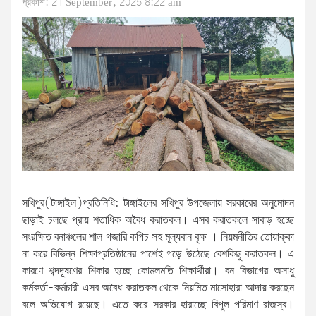
প্রকাশ: 21 September, 2025 8:22 am
সখিপুর(টাঙ্গাইল)প্রতিনিধি: টাঙ্গাইলের সখিপুর উপজেলায় সরকারের অনুমোদন
ছাড়াই চলছে প্রায় শতাধিক অবৈধ করাতকল। এসব করাতকলে সাবাড় হচ্ছে
সংরক্ষিত বনাঞ্চলের শাল গজারি কপিচ সহ মূল্যবান বৃক্ষ । নিয়মনীতির তোয়াক্কা
না করে বিভিন্ন শিক্ষাপ্রতিষ্ঠানের পাশেই গড়ে উঠেছে বেশকিছু করাতকল। এ
কারণে শব্দদূষণের শিকার হচ্ছে কোমলমতি শিক্ষার্থীরা। বন বিভাগের অসাধু
কর্মকর্তা-কর্মচারী এসব অবৈধ করাতকল থেকে নিয়মিত মাসোহারা আদায় করছেন
বলে অভিযোগ রয়েছে। এতে করে সরকার হারাচ্ছে বিপুল পরিমাণ রাজস্ব।