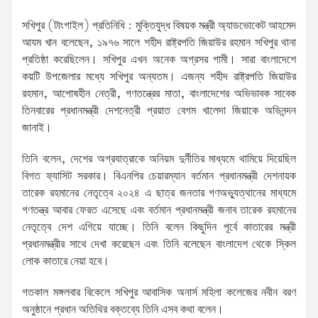
সখিপুর (টাংগাইল) প্রতিনিধি : মুক্তিযুদ্ধ বিষয়ক মন্ত্রী অ্যাডভোকেট আহমেদ
আযম খান বলেছেন, ১৯৭৬ সালে শহীদ রাষ্ট্রপতি জিয়াউর রহমান সখিপুর থানা
প্রতিষ্ঠা করেছিলেন। সখিপুর এখন অনেক অগ্রসর গামী। সারা বাংলাদেশে
কয়টি উপজেলার মধ্যে সখিপুর অন্যতম। এজন্য শহীদ রাষ্ট্রপতি জিয়াউর
রহমান, আপোষহীন নেত্রী, গণতন্ত্রের মাতা, বাংলাদেশের অভিভাবক সাবেক
তিনবারের প্রধানমন্ত্রী দেশনেত্রী প্রয়াত বেগম খালেদা জিয়াকে অভিনন্দন
জানাই।
তিনি বলেন, দেশের অগ্রযাত্রাকে অনিয়ম দুর্নীতির মাধ্যমে থামিয়ে দিয়েছিল
বিগত ফ্যাসিট সরকার। বিএনপির চেয়ারম্যান বর্তমান প্রধানমন্ত্রী দেশনায়ক
তারেক রহমানের নেতৃত্বে ২০২৪ এ ছাত্র জনতার গণঅভ্যুত্থানের মাধ্যমে
গণতন্ত্র আবার ফেরত এসেছে এবং বর্তমান প্রধানমন্ত্রী জনাব তারেক রহমানের
নেতৃত্বে দেশ এগিয়ে যাচ্ছে। তিনি বলেন কিছুদিন পূর্বে কাতারের মন্ত্রী
প্রধানমন্ত্রীর সাথে দেখা করেছেন এবং তিনি বলেছেন বাংলাদেশ থেকে স্কিল
লোক কাতারে নেয়া হবে।
গতকাল মঙ্গলবার বিকেলে সখিপুর আবাসিক অনার্স মহিলা কলেজের নবীন বরণ
অনুষ্ঠানে প্রধান অতিথির বক্তব্যে তিনি এসব কথা বলেন।