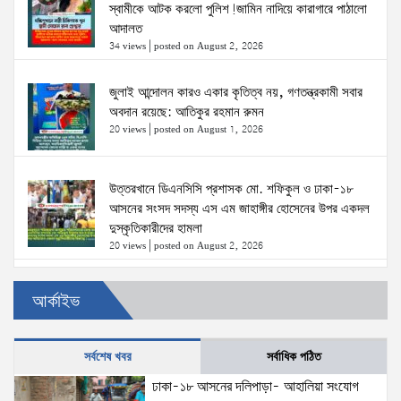
স্বামীকে আটক করলো পুলিশ!জামিন নাদিয়ে কারাগারে পাঠালো
আদালত
34 views
|
posted on August 2, 2026
জুলাই আন্দোলন কারও একার কৃতিত্ব নয়, গণতন্ত্রকামী সবার
অবদান রয়েছে: আতিকুর রহমান রুমন
20 views
|
posted on August 1, 2026
উত্তরখানে ডিএনসিসি প্রশাসক মো. শফিকুল ও ঢাকা-১৮
আসনের সংসদ সদস্য এস এম জাহাঙ্গীর হোসেনের উপর একদল
দুস্কৃতিকারীদের হামলা
20 views
|
posted on August 2, 2026
৫ আগস্টের স্মরণসভা সফল করতে প্রস্তুতি সভা অনুষ্ঠিত
আর্কাইভ
18 views
|
posted on August 1, 2026
সর্বশেষ খবর
সর্বাধিক পঠিত
ঢাকা-১৮ আসনের দলিপাড়া- আহালিয়া সংযোগ
দক্ষিণখানে সেই নারী চিকিৎসককে খুনের মামলায় গ্রেপ্তার তার