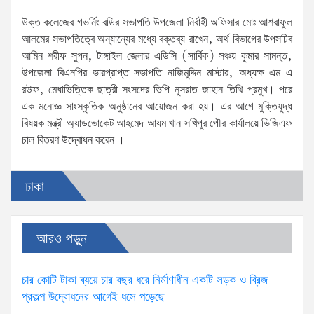
উক্ত কলেজের গভর্নিং বডির সভাপতি উপজেলা নির্বাহী অফিসার মোঃ আশরাফুল
আলমের সভাপতিত্বে অন্যান্যের মধ্যে বক্তব্য রাখেন, অর্থ বিভাগের উপসচিব
আমিন শরীফ সুপন, টাঙ্গাইল জেলার এডিসি (সার্বিক) সঞ্চয় কুমার সামন্ত,
উপজেলা বিএনপির ভারপ্রাপ্ত সভাপতি নাজিমুদ্দিন মাস্টার, অধ্যক্ষ এম এ
রউফ, মেধাভিত্তিক ছাত্রী সংসদের ভিপি নুসরাত জাহান তিথি প্রমুখ। পরে
এক মনোজ্ঞ সাংস্কৃতিক অনুষ্ঠানের আয়োজন করা হয়। এর আগে মুক্তিযুদ্ধ
বিষয়ক মন্ত্রী অ্যাডভোকেট আহমেদ আযম খান সখিপুর পৌর কার্যালয়ে ভিজিএফ
চাল বিতরণ উদ্বোধন করেন ।
ঢাকা
আরও পড়ুন
চার কোটি টাকা ব্যয়ে চার বছর ধরে নির্মাণাধীন একটি সড়ক ও ব্রিজ
প্রকল্প উদ্বোধনের আগেই ধসে পড়েছে