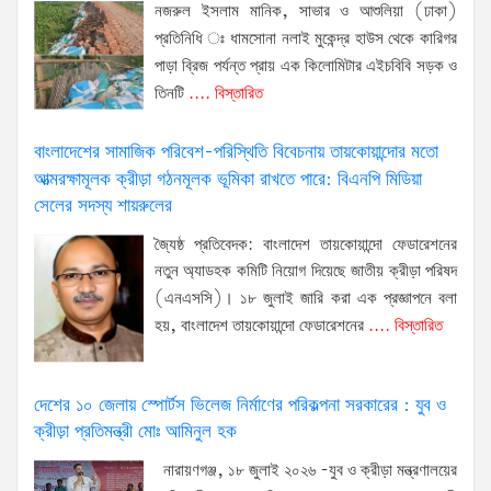
নজরুল ইসলাম মানিক, সাভার ও আশুলিয়া (ঢাকা)
প্রতিনিধি ঃ ধামসোনা নলাই মুকেন্দ্র হাউস থেকে কারিগর
পাড়া ব্রিজ পর্যন্ত প্রায় এক কিলোমিটার এইচবিবি সড়ক ও
তিনটি
.... বিস্তারিত
বাংলাদেশের সামাজিক পরিবেশ-পরিস্থিতি বিবেচনায় তায়কোয়ান্দোর মতো
আত্মরক্ষামূলক ক্রীড়া গঠনমূলক ভূমিকা রাখতে পারে: বিএনপি মিডিয়া
সেলের সদস্য শায়রুলের
জ্যৈষ্ঠ প্রতিবেদক: বাংলাদেশ তায়কোয়ান্দো ফেডারেশনের
নতুন অ্যাডহক কমিটি নিয়োগ দিয়েছে জাতীয় ক্রীড়া পরিষদ
(এনএসসি)। ১৮ জুলাই জারি করা এক প্রজ্ঞাপনে বলা
হয়, বাংলাদেশ তায়কোয়ান্দো ফেডারেশনের
.... বিস্তারিত
দেশের ১০ জেলায় স্পোর্টস ভিলেজ নির্মাণের পরিকল্পনা সরকারের : যুব ও
ক্রীড়া প্রতিমন্ত্রী মোঃ আমিনুল হক
নারায়ণগঞ্জ, ১৮ জুলাই ২০২৬ -যুব ও ক্রীড়া মন্ত্রণালয়ের